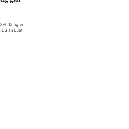
a XVI đã nghe
h Dự án Luật
ửu Long'
i thông tin
t nối với
 bước...