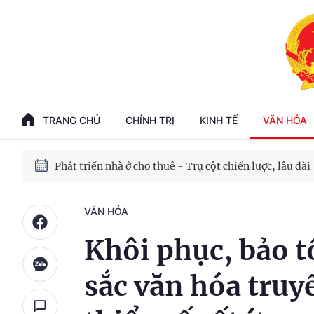
Phát triển kinh tế nhà nước trong kỷ nguyên mới
100 ngày xử lý các điểm nghẽn về chuyển đổi số
TRANG CHỦ
CHÍNH TRỊ
KINH TẾ
VĂN HÓA
Phát triển nhà ở cho thuê - Trụ cột chiến lược, lâu dài
Phát triển kinh tế nhà nước trong kỷ nguyên mới
VĂN HÓA
Khôi phục, bảo t
sắc văn hóa truy