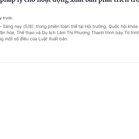
y trước
- Sáng nay (5/8), trong phiên toàn thể tại Hội trường, Quốc hội khó
ăn hóa, Thể thao và Du lịch Lâm Thị Phương Thanh trình bày Tờ trìn
ng một số điều của Luật Xuất bản.
 Long - Trái tim xanh của Đồng bằng sông C
i
y trước
- Trong 6 tháng đầu năm 2026, Vĩnh Long gắn ngoại giao văn hóa vớ
ng bá hình ảnh địa phương. Từ phát huy giá trị Nguyễn Đình Chiểu, kế
an của Hoa Kỳ đến xây dựng phim quảng bá và biểu trưng, tỉnh từng