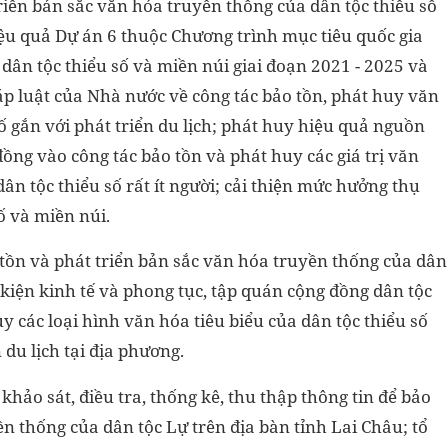
triển bản sắc văn hóa truyền thống của dân tộc thiểu số
iệu quả Dự án 6 thuộc Chương trình mục tiêu quốc gia
 dân tộc thiểu số và miền núi giai đoạn 2021 - 2025 và
áp luật của Nhà nước về công tác bảo tồn, phát huy văn
ố gắn với phát triển du lịch; phát huy hiệu quả nguồn
đồng vào công tác bảo tồn và phát huy các giá trị văn
ân tộc thiểu số rất ít người; cải thiện mức hưởng thụ
ố và miền núi.
 tồn và phát triển bản sắc văn hóa truyền thống của dân
u kiện kinh tế và phong tục, tập quán cộng đồng dân tộc
uy các loại hình văn hóa tiêu biểu của dân tộc thiểu số
 du lịch tại địa phương.
hảo sát, điều tra, thống kê, thu thập thông tin để bảo
ền thống của dân tộc Lự trên địa bàn tỉnh Lai Châu; tổ