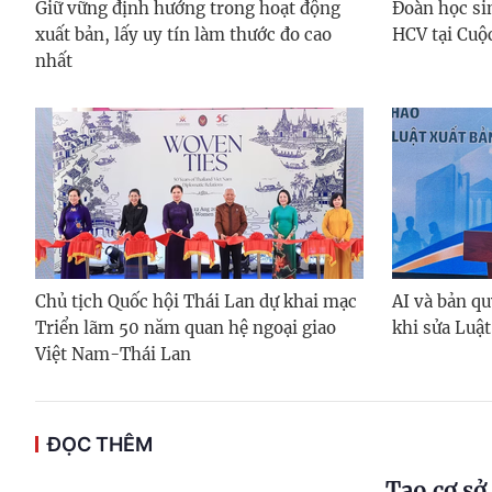
Giữ vững định hướng trong hoạt động
Đoàn học si
xuất bản, lấy uy tín làm thước đo cao
HCV tại Cuộ
nhất
Chủ tịch Quốc hội Thái Lan dự khai mạc
AI và bản qu
Triển lãm 50 năm quan hệ ngoại giao
khi sửa Luật
Việt Nam-Thái Lan
ĐỌC THÊM
Tạo cơ sở