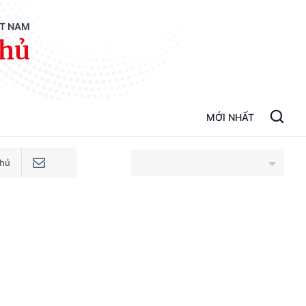
ỆT NAM
phủ
MỚI NHẤT
phủ
An Giang
Bắc Ninh
Cao Bằng