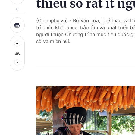
thiểu số rất ít n
0
(Chinhphu.vn) - Bộ Văn hóa, Thể thao và 
tổ chức khôi phục, bảo tồn và phát triển bả
người thuộc Chương trình mục tiêu quốc gia
số và miền núi.
aA