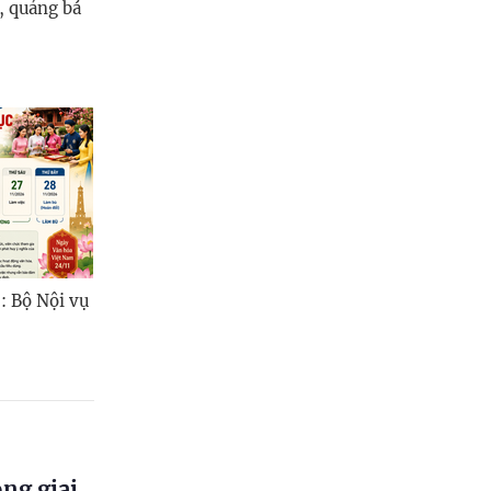
n, quảng bá
: Bộ Nội vụ
ong giai