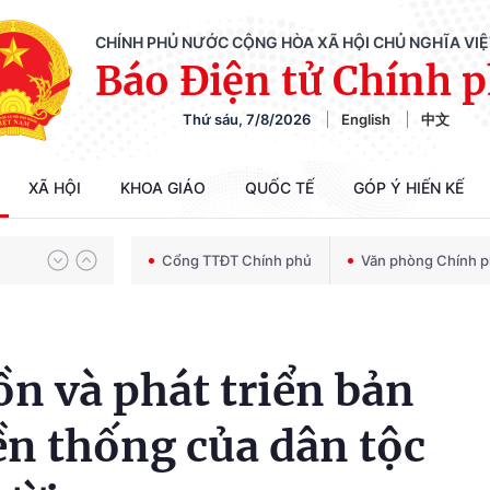
CHÍNH PHỦ NƯỚC CỘNG HÒA XÃ HỘI CHỦ NGHĨA VI
Báo Điện tử Chính 
Thứ sáu, 7/8/2026
English
中文
Chiến dịch 500 ngày đêm tìm kiếm, quy tập và xác định danh tính hài cốt liệt sĩ
XÃ HỘI
KHOA GIÁO
QUỐC TẾ
GÓP Ý HIẾN KẾ
Bảo vệ nền tảng tư tưởng của Đảng trong kỷ nguyên phát triển mới
Cổng TTĐT Chính phủ
Văn phòng Chính 
Chiến dịch 500 ngày đêm tìm kiếm, quy tập và xác định danh tính hài cốt liệt sĩ
ồn và phát triển bản
ền thống của dân tộc