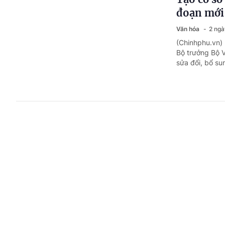
đoạn mới
Văn hóa
2 ngà
(Chinhphu.vn) 
Bộ trưởng Bộ V
sửa đổi, bổ su
Đưa 'Vĩnh
ra thế giớ
Văn hóa
2 ngà
(Chinhphu.vn) 
đối ngoại, quả
Viện Smithsoni