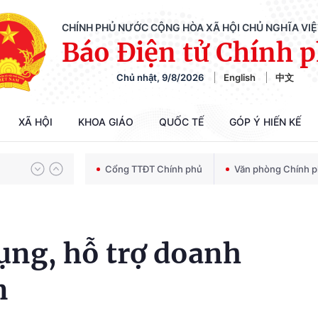
CHÍNH PHỦ NƯỚC CỘNG HÒA XÃ HỘI CHỦ NGHĨA VI
Báo Điện tử Chính 
Chủ nhật, 9/8/2026
English
中文
Chiến dịch 500 ngày đêm tìm kiếm, quy tập và xác định danh tính hài cốt liệt sĩ
XÃ HỘI
KHOA GIÁO
QUỐC TẾ
GÓP Ý HIẾN KẾ
Bảo vệ nền tảng tư tưởng của Đảng trong kỷ nguyên phát triển mới
Cổng TTĐT Chính phủ
Văn phòng Chính 
Chiến dịch 500 ngày đêm tìm kiếm, quy tập và xác định danh tính hài cốt liệt sĩ
ụng, hỗ trợ doanh
n