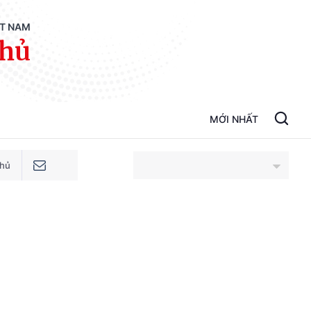
ỆT NAM
phủ
MỚI NHẤT
phủ
An Giang
Bắc Ninh
Cao Bằng