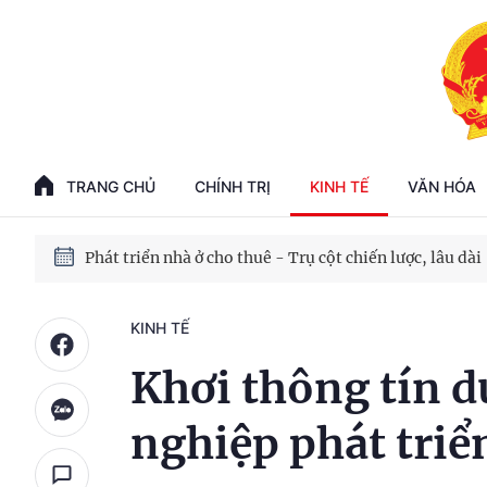
Phát triển kinh tế nhà nước trong kỷ nguyên mới
100 ngày xử lý các điểm nghẽn về chuyển đổi số
TRANG CHỦ
CHÍNH TRỊ
KINH TẾ
VĂN HÓA
Phát triển nhà ở cho thuê - Trụ cột chiến lược, lâu dài
Phát triển kinh tế nhà nước trong kỷ nguyên mới
KINH TẾ
Khơi thông tín d
nghiệp phát triể