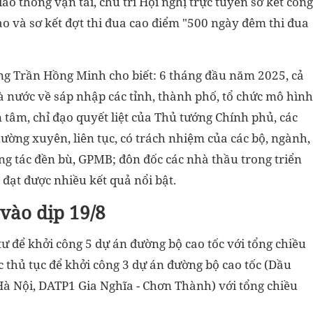
o thông vận tải, chủ trì Hội nghị trực tuyến sơ kết công
o và sơ kết đợt thi đua cao điểm "500 ngày đêm thi đua
ng Trần Hồng Minh cho biết: 6 tháng đầu năm 2025, cả
 nước về sáp nhập các tỉnh, thành phố, tổ chức mô hình
 tâm, chỉ đạo quyết liệt của Thủ tướng Chính phủ, các
ường xuyên, liên tục, có trách nhiệm của các bộ, ngành,
g tác đền bù, GPMB; đôn đốc các nhà thầu trong triển
ã đạt được nhiều kết quả nổi bật.
vào dịp 19/8
ư để khởi công 5 dự án đường bộ cao tốc với tổng chiều
ác thủ tục để khởi công 3 dự án đường bộ cao tốc (Dầu
Hà Nội, DATP1 Gia Nghĩa - Chơn Thành) với tổng chiều