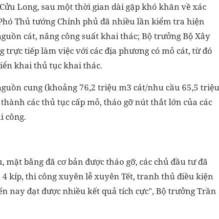
Cửu Long, sau một thời gian dài gặp khó khăn về xác
Phó Thủ tướng Chính phủ đã nhiều lần kiểm tra hiện
 nguồn cát, nâng công suất khai thác; Bộ trưởng Bộ Xây
trực tiếp làm việc với các địa phương có mỏ cát, từ đó
ển khai thủ tục khai thác.
ủ nguồn cung (khoảng 76,2 triệu m3 cát/nhu cầu 65,5 triệ
hành các thủ tục cấp mỏ, tháo gỡ nút thắt lớn của các
i công.
, mặt bằng đã cơ bản được tháo gỡ, các chủ đầu tư đã
 4 kíp, thi công xuyên lễ xuyên Tết, tranh thủ điều kiện
ến nay đạt được nhiều kết quả tích cực", Bộ trưởng Trần