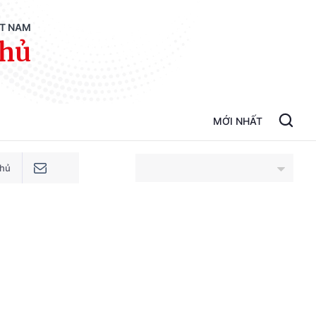
ỆT NAM
phủ
MỚI NHẤT
phủ
An Giang
Bắc Ninh
Cao Bằng