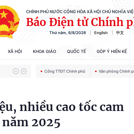
CHÍNH PHỦ NƯỚC CỘNG HÒA XÃ HỘI CHỦ NGHĨA VI
Báo Điện tử Chính 
Thứ năm, 6/8/2026
English
中文
Chiến dịch 500 ngày đêm tìm kiếm, quy tập và xác định danh tính hài cốt liệt sĩ
XÃ HỘI
KHOA GIÁO
QUỐC TẾ
GÓP Ý HIẾN KẾ
Bảo vệ nền tảng tư tưởng của Đảng trong kỷ nguyên phát triển mới
Cổng TTĐT Chính phủ
Văn phòng Chính 
Chiến dịch 500 ngày đêm tìm kiếm, quy tập và xác định danh tính hài cốt liệt sĩ
iệu, nhiều cao tốc cam
g năm 2025