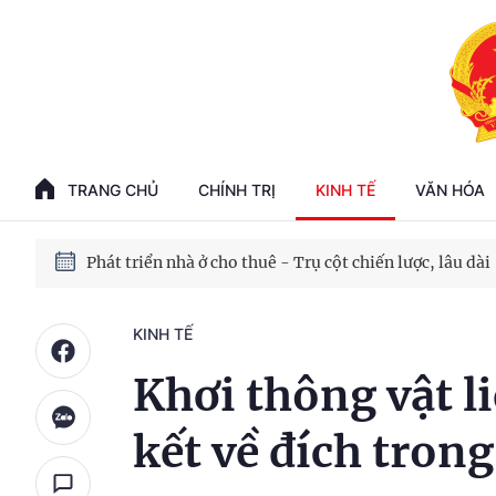
Phát triển kinh tế nhà nước trong kỷ nguyên mới
100 ngày xử lý các điểm nghẽn về chuyển đổi số
TRANG CHỦ
CHÍNH TRỊ
KINH TẾ
VĂN HÓA
Phát triển nhà ở cho thuê - Trụ cột chiến lược, lâu dài
Phát triển kinh tế nhà nước trong kỷ nguyên mới
KINH TẾ
Khơi thông vật l
kết về đích tron