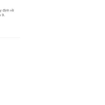
y định về
p 9.
 ứng yêu
 Quốc hội
trong đó có
 trong