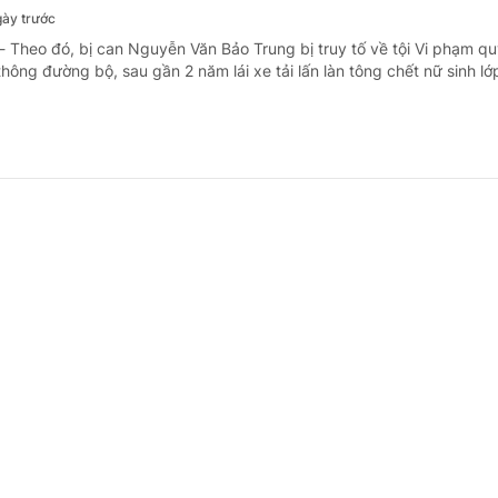
gày trước
- Theo đó, bị can Nguyễn Văn Bảo Trung bị truy tố về tội Vi phạm qu
thông đường bộ, sau gần 2 năm lái xe tải lấn làn tông chết nữ sinh lớ
n quy định phổ biến, giáo dục pháp luật đáp
n đổi số
y trước
- Sáng 4/8, tiếp tục chương trình Kỳ họp không thường lệ thứ Nhất,
đại biểu Quốc hội thảo luận tại Tổ về một số dự án luật, nghị quyết, 
 biến, giáo dục pháp luật (sửa đổi).
Pháp luật ASEAN 2026: Thúc đẩy ứng dụng AI