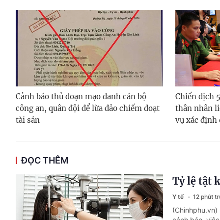
Cảnh báo thủ đoạn mạo danh cán bộ
Chiến dịch 
công an, quân đội để lừa đảo chiếm đoạt
thân nhân li
tài sản
vụ xác định
ĐỌC THÊM
Tỷ lệ tật
Y tế
12 phút t
(Chinhphu.vn) 
cảnh báo, việc