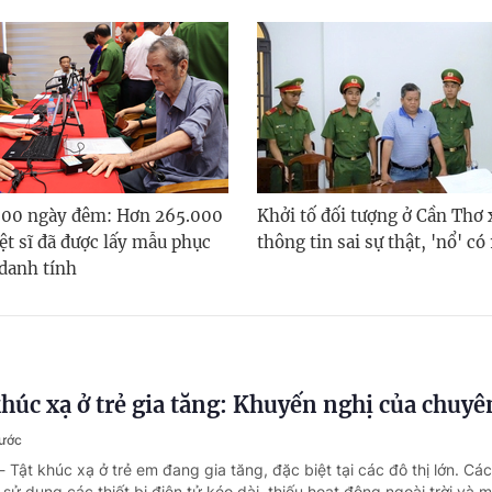
500 ngày đêm: Hơn 265.000
Khởi tố đối tượng ở Cần Thơ 
ệt sĩ đã được lấy mẫu phục
thông tin sai sự thật, 'nổ' có
 danh tính
 khúc xạ ở trẻ gia tăng: Khuyến nghị của chuyê
rước
- Tật khúc xạ ở trẻ em đang gia tăng, đặc biệt tại các đô thị lớn. Cá
 sử dụng các thiết bị điện tử kéo dài, thiếu hoạt động ngoài trời và 