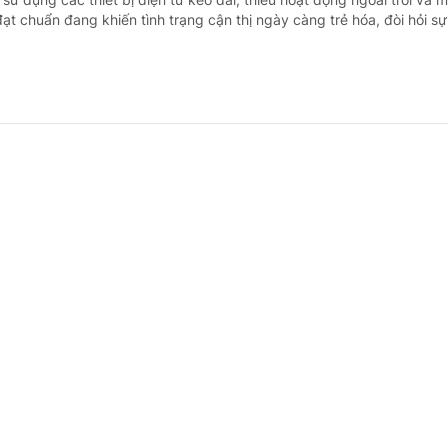
ạt chuẩn đang khiến tình trạng cận thị ngày càng trẻ hóa, đòi hỏi sự 
h hoạt động kinh doanh dược liệu
rước
- Bộ Y tế vừa yêu cầu Sở Y tế các tỉnh, thành phố tăng cường kiểm t
 doanh dược liệu, tập trung vào các cơ sở bán lẻ dược liệu, thuốc cổ
ăng hơn 86 nghìn tỷ đồng cho dự án đường sắ
ội-Hải Phòng