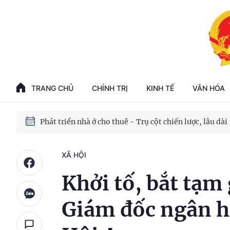
Phát triển kinh tế nhà nước trong kỷ nguyên mới
100 ngày xử lý các điểm nghẽn về chuyển đổi số
TRANG CHỦ
CHÍNH TRỊ
KINH TẾ
VĂN HÓA
Phát triển nhà ở cho thuê - Trụ cột chiến lược, lâu dài
Phát triển kinh tế nhà nước trong kỷ nguyên mới
XÃ HỘI
Khởi tố, bắt tạ
Giám đốc ngân h