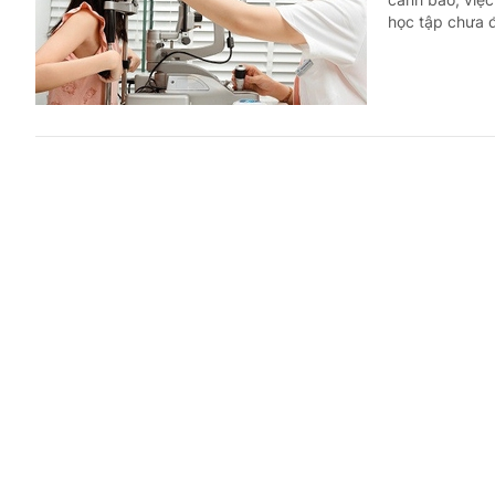
học tập chưa đ
Chấn chỉn
Y tế
20 phút t
(Chinhphu.vn) 
hoạt động kinh
Đề xuất t
Cai-Hà N