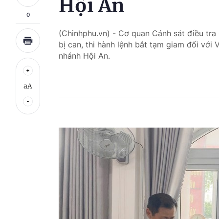
Hội An
0
(Chinhphu.vn) - Cơ quan Cảnh sát điều tra
bị can, thi hành lệnh bắt tạm giam đối vớ
nhánh Hội An.
aA