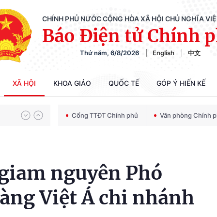
CHÍNH PHỦ NƯỚC CỘNG HÒA XÃ HỘI CHỦ NGHĨA VI
Báo Điện tử Chính 
Thứ năm, 6/8/2026
English
中文
Chiến dịch 500 ngày đêm tìm kiếm, quy tập và xác định danh tính hài cốt liệt sĩ
XÃ HỘI
KHOA GIÁO
QUỐC TẾ
GÓP Ý HIẾN KẾ
Bảo vệ nền tảng tư tưởng của Đảng trong kỷ nguyên phát triển mới
Cổng TTĐT Chính phủ
Văn phòng Chính 
Chiến dịch 500 ngày đêm tìm kiếm, quy tập và xác định danh tính hài cốt liệt sĩ
m giam nguyên Phó
àng Việt Á chi nhánh