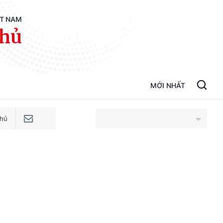
ỆT NAM
phủ
MỚI NHẤT
phủ
An Giang
Bắc Ninh
Cao Bằng