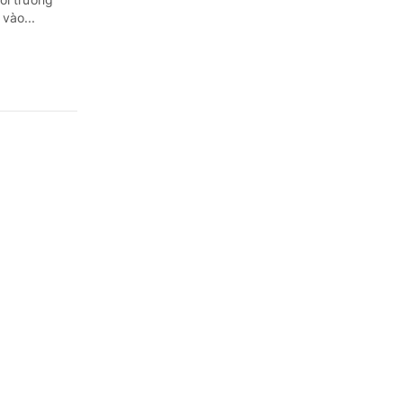
vào...
ra, giám sát
 truyền.
t Lào