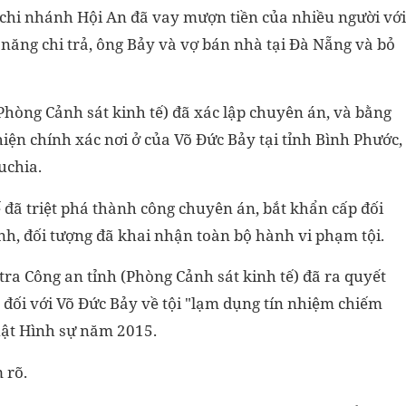
 chi nhánh Hội An đã vay mượn tiền của nhiều người với
 năng chi trả, ông Bảy và vợ bán nhà tại Đà Nẵng và bỏ
Phòng Cảnh sát kinh tế) đã xác lập chuyên án, và bằng
hiện chính xác nơi ở của Võ Đức Bảy tại tỉnh Bình Phước,
uchia.
 đã triệt phá thành công chuyên án, bắt khẩn cấp đối
nh, đối tượng đã khai nhận toàn bộ hành vi phạm tội.
ra Công an tỉnh (Phòng Cảnh sát kinh tế) đã ra quyết
n đối với Võ Đức Bảy về tội "lạm dụng tín nhiệm chiếm
luật Hình sự năm 2015.
 rõ.