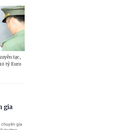
xuyên tạc,
 10 tỷ Euro
n gia
c chuyên gia
môi trường