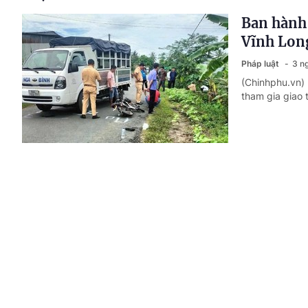
Ban hành 
Vĩnh Lon
Pháp luật
3 n
(Chinhphu.vn) 
tham gia giao 
Hoàn thiệ
cầu chuyể
Thời sự
4 ngà
(Chinhphu.vn) 
khóa XVI, các 
dự án Luật Phổ