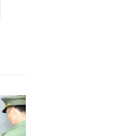
Quảng Ngãi
Quảng Ninh
Quảng Trị
Sơn La
Thanh Hóa
Thái Nguyên
Thừa Thiên Huế
Tuyên Quang
Tây Ninh
Vĩnh Long