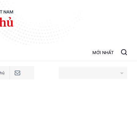
ỆT NAM
phủ
MỚI NHẤT
phủ
An Giang
Bắc Ninh
Cao Bằng