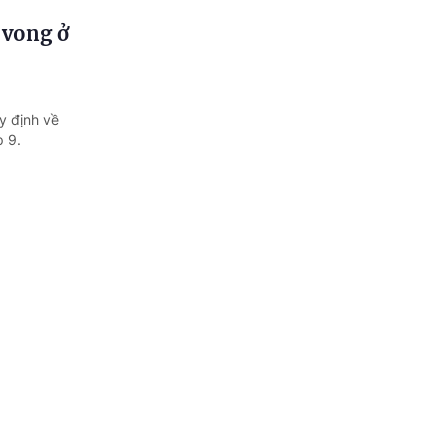
ử vong ở
y định về
p 9.
 ứng yêu
 Quốc hội
trong đó có