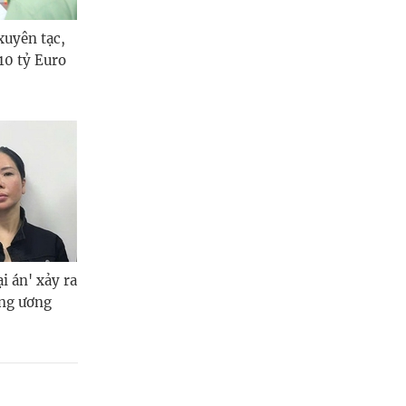
xuyên tạc,
 10 tỷ Euro
i án' xảy ra
ung ương