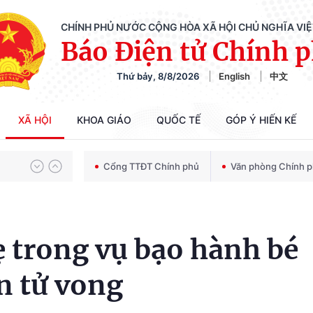
CHÍNH PHỦ NƯỚC CỘNG HÒA XÃ HỘI CHỦ NGHĨA VI
Báo Điện tử Chính 
Thứ bảy, 8/8/2026
English
中文
Chiến dịch 500 ngày đêm tìm kiếm, quy tập và xác định danh tính hài cốt liệt sĩ
XÃ HỘI
KHOA GIÁO
QUỐC TẾ
GÓP Ý HIẾN KẾ
Bảo vệ nền tảng tư tưởng của Đảng trong kỷ nguyên phát triển mới
Cổng TTĐT Chính phủ
Văn phòng Chính 
Chiến dịch 500 ngày đêm tìm kiếm, quy tập và xác định danh tính hài cốt liệt sĩ
 trong vụ bạo hành bé
ến tử vong