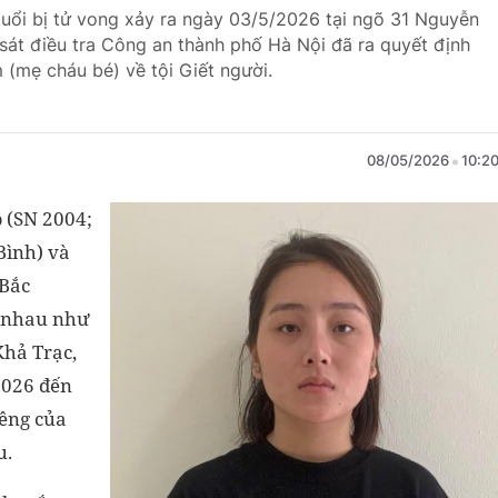
 tuổi bị tử vong xảy ra ngày 03/5/2026 tại ngõ 31 Nguyễn
át điều tra Công an thành phố Hà Nội đã ra quyết định
 (mẹ cháu bé) về tội Giết người.
08/05/2026
10:2
 (SN 2004;
Bình) và
 Bắc
i nhau như
Khả Trạc,
2026 đến
iêng của
u.