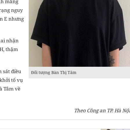
ánh mắng
trạng nguy
ện E nhưng
hai nhận
H, thậm
h sát điều
Đối tượng Bàn Thị Tâm
khởi tố vụ
và Tâm về
Theo Công an TP. Hà Nộ