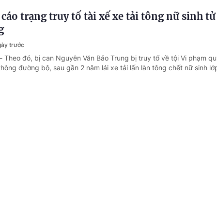
cáo trạng truy tố tài xế xe tải tông nữ sinh t
g
gày trước
- Theo đó, bị can Nguyễn Văn Bảo Trung bị truy tố về tội Vi phạm qu
thông đường bộ, sau gần 2 năm lái xe tải lấn làn tông chết nữ sinh lớ
n quy định phổ biến, giáo dục pháp luật đáp
n đổi số
y trước
- Sáng 4/8, tiếp tục chương trình Kỳ họp không thường lệ thứ Nhất,
đại biểu Quốc hội thảo luận tại Tổ về một số dự án luật, nghị quyết, 
 biến, giáo dục pháp luật (sửa đổi).