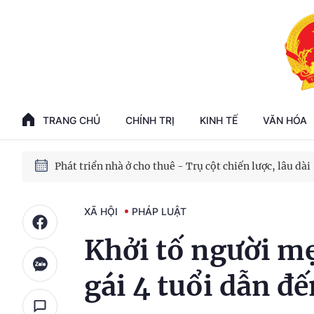
Phát triển kinh tế nhà nước trong kỷ nguyên mới
100 ngày xử lý các điểm nghẽn về chuyển đổi số
TRANG CHỦ
CHÍNH TRỊ
KINH TẾ
VĂN HÓA
Phát triển nhà ở cho thuê - Trụ cột chiến lược, lâu dài
Phát triển kinh tế nhà nước trong kỷ nguyên mới
XÃ HỘI
PHÁP LUẬT
Khởi tố người mẹ
gái 4 tuổi dẫn đ