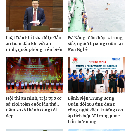
Luật Dầu khí (sửa đổi): Gắn
Đà Nẵng: Cứu được 2 trong
an toàn dầu khí với an
số 4 người bị sóng cuốn tại
ninh, quốc phòng trên biển
Mũi Nghê
Hội thi an ninh, trật tự ở cơ
Bệnh viện Trung ương
sở giỏi toàn quốc lần thứ I
Quân đội 108 ứng dụng
năm 2026 thành công tốt
công nghệ điện trường cao
đẹp
áp tích hợp AI trong phục
hồi chức năng