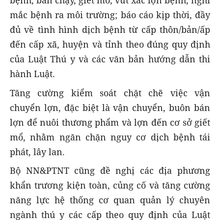
bệnh, bán chạy, giết mổ, vứt xác lợn bệnh, nghi
mắc bệnh ra môi trường; báo cáo kịp thời, đầy
đủ về tình hình dịch bệnh từ cấp thôn/bản/ấp
đến cấp xã, huyện và tỉnh theo đúng quy định
của Luật Thú y và các văn bản hướng dẫn thi
hành Luật.
Tăng cường kiểm soát chặt chẽ việc vận
chuyển lợn, đặc biệt là vận chuyển, buôn bán
lợn để nuôi thương phẩm và lợn đến cơ sở giết
mổ, nhằm ngăn chặn nguy cơ dịch bệnh tái
phát, lây lan.
Bộ NN&PTNT cũng đề nghị các địa phương
khẩn trương kiện toàn, củng cố và tăng cường
năng lực hệ thống cơ quan quản lý chuyên
ngành thú y các cấp theo quy định của Luật