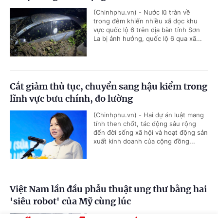
(Chinhphu.vn) - Nước lũ tràn về
trong đêm khiến nhiều xã dọc khu
vực quốc lộ 6 trên địa bàn tỉnh Sơn
La bị ảnh hưởng, quốc lộ 6 qua xã...
Cắt giảm thủ tục, chuyển sang hậu kiểm trong
lĩnh vực bưu chính, đo lường
(Chinhphu.vn) - Hai dự án luật mang
tính then chốt, tác động sâu rộng
đến đời sống xã hội và hoạt động sản
xuất kinh doanh của cộng đồng...
Việt Nam lần đầu phẫu thuật ung thư bằng hai
'siêu robot' của Mỹ cùng lúc
(Chinhphu.vn) - Bệnh viện Tâm Anh