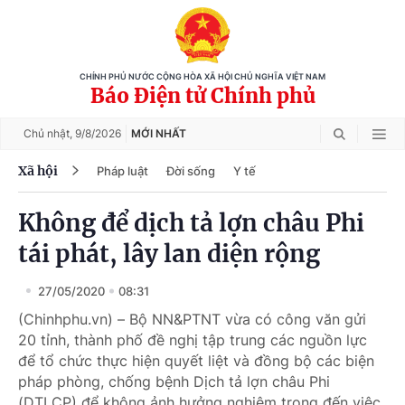
CHÍNH PHỦ NƯỚC CỘNG HÒA XÃ HỘI CHỦ NGHĨA VIỆT NAM
Báo Điện tử Chính phủ
Chủ nhật,
9/8/2026
MỚI NHẤT
Xã hội
Pháp luật
Đời sống
Y tế
Không để dịch tả lợn châu Phi
tái phát, lây lan diện rộng
27/05/2020
08:31
(Chinhphu.vn) – Bộ NN&PTNT vừa có công văn gửi
20 tỉnh, thành phố đề nghị tập trung các nguồn lực
để tổ chức thực hiện quyết liệt và đồng bộ các biện
pháp phòng, chống bệnh Dịch tả lợn châu Phi
(DTLCP) để không ảnh hưởng nghiêm trọng đến việc