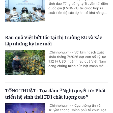
lãnh đạo Tổng công ty Truyền tải điện
quốc gia (EVNNPT) tại cuộc họp rà
soát tiến độ các dự án có khả năng...
Rau quả Việt bứt tốc tại thị trường EU và xác
lập những kỷ lục mới
(Chinhphu.vn) - Với kim ngạch xuất
khẩu tháng 7/2026 đạt con số kỷ lục
1,12 tỷ USD, ngành rau quả Việt Nam
đang chứng minh sức bật mạnh mẽ....
TỔNG THUẬT: Tọa đàm “Nghị quyết 10: Phát
triển hệ sinh thái FDI chất lượng cao”
(Chinhphu.vn) - Cục thông tin và
Truyền thông Chính phủ tổ chức Tọa