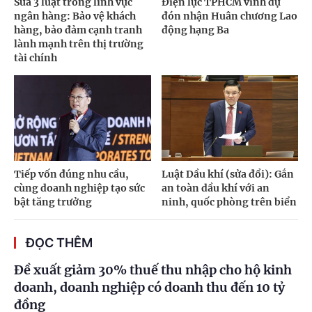
Sửa 3 luật trong lĩnh vực
Điện lực TPHCM vinh dự
ngân hàng: Bảo vệ khách
đón nhận Huân chương Lao
hàng, bảo đảm cạnh tranh
động hạng Ba
lành mạnh trên thị trường
tài chính
Tiếp vốn đúng nhu cầu,
Luật Dầu khí (sửa đổi): Gắn
cùng doanh nghiệp tạo sức
an toàn dầu khí với an
bật tăng trưởng
ninh, quốc phòng trên biển
ĐỌC THÊM
Đề xuất giảm 30% thuế thu nhập cho hộ kinh
doanh, doanh nghiệp có doanh thu đến 10 tỷ
đồng