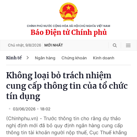
CHÍNH PHỦ NƯỚC CỘNG HÒA XÃ HỘI CHỦ NGHĨA VIỆT NAM
Báo Điện tử Chính phủ
Chủ nhật,
9/8/2026
MỚI NHẤT
Kinh tế
Ngân hàng
Chứng khoán
Kinh doanh
Không loại bỏ trách nhiệm
cung cấp thông tin của tổ chức
tín dụng
03/06/2026
18:02
(Chinhphu.vn) - Trước thông tin cho rằng dự thảo
nghị định mới đã bỏ quy định ngân hàng cung cấp
thông tin tài khoản người nộp thuế, Cục Thuế khẳng