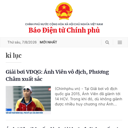
CHÍNH PHỦ NƯỚC CỘNG HÒA XÃ HỘI CHỦ NGHĨA VIỆT NAM
Báo Điện tử Chính phủ
Thứ sáu,
7/8/2026
MỚI NHẤT
kỉ lục
Giải bơi VĐQG: Ánh Viên vô địch, Phương
Châm xuất sắc
(Chinhphu.vn) - Tại Giải bơi vô địch
quốc gia 2015, Ánh Viên đã giành tới
14 HCV. Trong khi đó, dù không giành
được nhiều huy chương như Ánh...