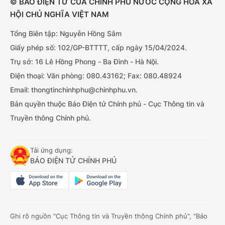
© BÁO ĐIỆN TỬ CỦA CHÍNH PHỦ NƯỚC CỘNG HÒA XÃ
HỘI CHỦ NGHĨA VIỆT NAM
Tổng Biên tập: Nguyễn Hồng Sâm
Giấy phép số: 102/GP-BTTTT, cấp ngày 15/04/2024.
Trụ sở: 16 Lê Hồng Phong - Ba Đình - Hà Nội.
Điện thoại: Văn phòng: 080.43162; Fax: 080.48924
Email: thongtinchinhphu@chinhphu.vn.
Bản quyền thuộc Báo Điện tử Chính phủ - Cục Thông tin và
Truyền thông Chính phủ.
Tải ứng dụng:
BÁO ĐIỆN TỬ CHÍNH PHỦ
Ghi rõ nguồn "Cục Thông tin và Truyền thông Chính phủ", "Báo