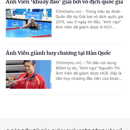
Ánh Viên ‘khuấy đảo’ giải bơi vô địch quốc gia
(Chinhphu.vn) - Trong màu áo đoàn
Quân đội dự Giải bơi vô địch quốc gia
2015, sau 3 ngày thi đấu, “kình ngư”
Ánh Viên đã giành được 9 HCV....
Ánh Viên giành huy chương tại Hàn Quốc
(Chinhphu.vn) – Thi đấu nội dung
800m tự do, “kình ngư” Nguyễn Thị
Ánh Viên đã giành được HCĐ. Đây là
tấm huy chương đầu tiên của Đoàn...