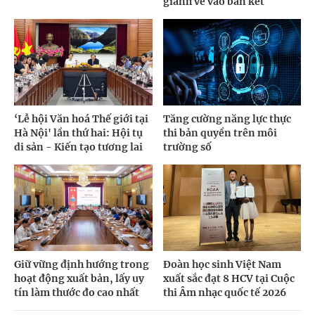
giành vé vào bán kết
‘Lễ hội Văn hoá Thế giới tại
Tăng cường năng lực thực
Hà Nội' lần thứ hai: Hội tụ
thi bản quyền trên môi
di sản - Kiến tạo tương lai
trường số
Giữ vững định hướng trong
Đoàn học sinh Việt Nam
hoạt động xuất bản, lấy uy
xuất sắc đạt 8 HCV tại Cuộc
tín làm thước đo cao nhất
thi Âm nhạc quốc tế 2026