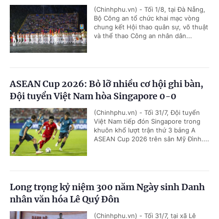
(Chinhphu.vn) - Tối 1/8, tại Đà Nẵng,
Bộ Công an tổ chức khai mạc vòng
chung kết Hội thao quân sự, võ thuật
và thể thao Công an nhân dân...
ASEAN Cup 2026: Bỏ lỡ nhiều cơ hội ghi bàn,
Đội tuyển Việt Nam hòa Singapore 0-0
(Chinhphu.vn) - Tối 31/7, Đội tuyển
Việt Nam tiếp đón Singapore trong
khuôn khổ lượt trận thứ 3 bảng A
ASEAN Cup 2026 trên sân Mỹ Đình....
Long trọng kỷ niệm 300 năm Ngày sinh Danh
nhân văn hóa Lê Quý Đôn
(Chinhphu.vn) - Tối 31/7, tại xã Lê