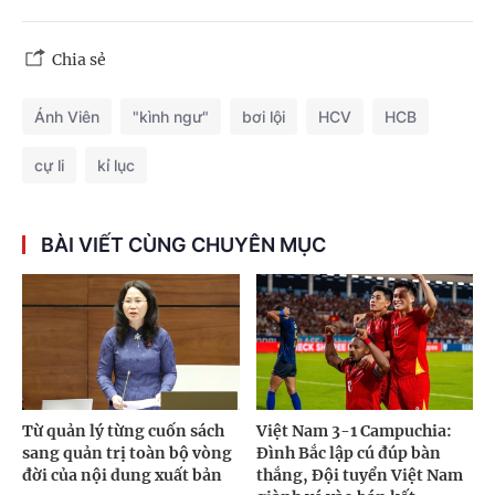
Chia sẻ
Ánh Viên
"kình ngư"
bơi lội
HCV
HCB
cự li
kỉ lục
BÀI VIẾT CÙNG CHUYÊN MỤC
Từ quản lý từng cuốn sách
Việt Nam 3-1 Campuchia:
sang quản trị toàn bộ vòng
Đình Bắc lập cú đúp bàn
đời của nội dung xuất bản
thắng, Đội tuyển Việt Nam