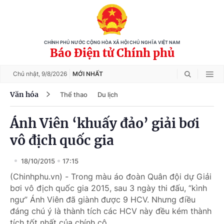
CHÍNH PHỦ NƯỚC CỘNG HÒA XÃ HỘI CHỦ NGHĨA VIỆT NAM
Báo Điện tử Chính phủ
Chủ nhật,
9/8/2026
MỚI NHẤT
Văn hóa
Thể thao
Du lịch
Ánh Viên ‘khuấy đảo’ giải bơi
vô địch quốc gia
18/10/2015
17:15
(Chinhphu.vn) - Trong màu áo đoàn Quân đội dự Giải
bơi vô địch quốc gia 2015, sau 3 ngày thi đấu, “kình
ngư” Ánh Viên đã giành được 9 HCV. Nhưng điều
đáng chú ý là thành tích các HCV này đều kém thành
tích tốt nhất của chính cô.