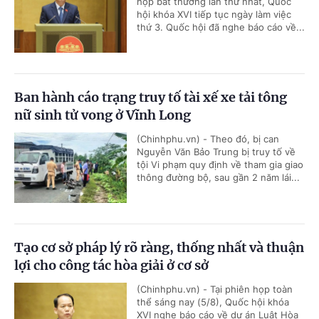
họp bất thường lần thứ nhất, Quốc
hội khóa XVI tiếp tục ngày làm việc
thứ 3. Quốc hội đã nghe báo cáo về...
Ban hành cáo trạng truy tố tài xế xe tải tông
nữ sinh tử vong ở Vĩnh Long
(Chinhphu.vn) - Theo đó, bị can
Nguyễn Văn Bảo Trung bị truy tố về
tội Vi phạm quy định về tham gia giao
thông đường bộ, sau gần 2 năm lái...
Tạo cơ sở pháp lý rõ ràng, thống nhất và thuận
lợi cho công tác hòa giải ở cơ sở
(Chinhphu.vn) - Tại phiên họp toàn
thể sáng nay (5/8), Quốc hội khóa
XVI nghe báo cáo về dự án Luật Hòa