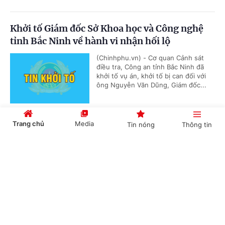
Khởi tố Giám đốc Sở Khoa học và Công nghệ
tỉnh Bắc Ninh về hành vi nhận hối lộ
(Chinhphu.vn) - Cơ quan Cảnh sát
điều tra, Công an tỉnh Bắc Ninh đã
khởi tố vụ án, khởi tố bị can đối với
ông Nguyễn Văn Dũng, Giám đốc...
Trang chủ
Media
Tin nóng
Thông tin
Tôn vinh những tấm gương thanh niên
khuyết tật tiêu biểu, xuất sắc
Cổng TTĐT Chính phủ
English
中文
(Chinhphu.vn) – Chương trình “Tỏa
sáng Nghị lực Việt” mang sứ mệnh
tôn vinh những tấm gương thanh
niên khuyết tật tiêu biểu, xuất sắc...
Chuyên mục