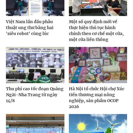
Việt Nam lần đầu phẫu
Một số quy định mới về
thuật ung thư bằng hai
thực hiện thủ tục hành
'siêu robot' cùng lúc
chính theo cơ chế một cửa,
một cửa liên thông
Thu phí cao tốc đoạn Quảng
Hà Nội tổ chức Hội chợ Xúc
Ngãi-Nha Trang từ ngày
tiến thương mại nông
14/8
nghiệp, sản phẩm OCOP
2026