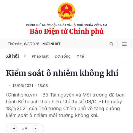
CHÍNH PHỦ NƯỚC CỘNG HÒA XÃ HỘI CHỦ NGHĨA VIỆT NAM
Báo Điện tử Chính phủ
Thứ năm,
6/8/2026
MỚI NHẤT
Xã hội
Pháp luật
Đời sống
Y tế
Kiểm soát ô nhiễm không khí
18/03/2021
18:08
(Chinhphu.vn) – Bộ Tài nguyên và Môi trường đã ban
hành Kế hoạch thực hiện Chỉ thị số
03/CT-TTg
ngày
18/1/2021 của Thủ tướng Chính phủ về tăng cường
kiểm soát ô nhiễm môi trường không khí.
aA