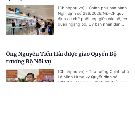
(Chinhphu.vn) - Chính phủ ban hành
Nghị định số 286/2026/NĐ-CP quy
định cơ chế phối hợp giữa các bộ, cơ
quan ngang bộ, Ủy ban nhân dân...
Ông Nguyễn Tiến Hải được giao Quyền Bộ
trưởng Bộ Nội vụ
(Chinhphu.vn) - Thủ tướng Chính phủ
Lê Minh Hưng ký Quyết định số
1315/QĐ-TTg ngày 20/7/2026 về việc
giao quyền Bộ trưởng Bộ Nội vụ.
Cổng TTĐT Chính phủ
English
中文
Trang chủ
Media
Tin nóng
Thông tin
Thủ tướng bổ nhiệm Thứ trưởng Thường trực
Bộ Dân tộc và Tôn giáo
Chuyên mục