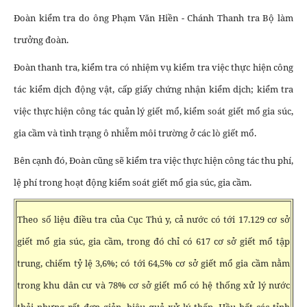
Đoàn kiểm tra do ông Phạm Văn Hiền - Chánh Thanh tra Bộ làm
trưởng đoàn.
Đoàn thanh tra, kiểm tra có nhiệm vụ kiểm tra việc thực hiện công
tác kiểm dịch động vật, cấp giấy chứng nhận kiểm dịch; kiểm tra
việc thực hiện công tác quản lý giết mổ, kiểm soát giết mổ gia súc,
gia cầm và tình trạng ô nhiễm môi trường ở các lò giết mổ.
Bên cạnh đó, Đoàn cũng sẽ kiểm tra việc thực hiện công tác thu phí,
lệ phí trong hoạt động kiểm soát giết mổ gia súc, gia cầm.
Theo số liệu điều tra của Cục Thú y, cả nước có tới 17.129 cơ sở
giết mổ gia súc, gia cầm, trong đó chỉ có 617 cơ sở giết mổ tập
trung, chiếm tỷ lệ 3,6%; có tới 64,5% cơ sở giết mổ gia cầm nằm
trong khu dân cư và 78% cơ sở giết mổ có hệ thống xử lý nước
thải nhưng rất đơn giản, hiệu quả xử lý thấp. Hầu hết các tỉnh