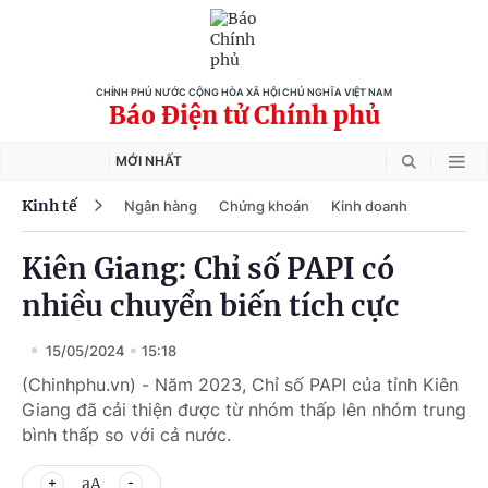
CHÍNH PHỦ NƯỚC CỘNG HÒA XÃ HỘI CHỦ NGHĨA VIỆT NAM
Báo Điện tử Chính phủ
MỚI NHẤT
Kinh tế
Ngân hàng
Chứng khoán
Kinh doanh
Kiên Giang: Chỉ số PAPI có
nhiều chuyển biến tích cực
15/05/2024
15:18
(Chinhphu.vn) - Năm 2023, Chỉ số PAPI của tỉnh Kiên
Giang đã cải thiện được từ nhóm thấp lên nhóm trung
bình thấp so với cả nước.
aA