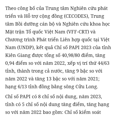
T
heo
công bố
của Trung tâm Nghiên cứu phát
triển và Hỗ trợ cộng đồng (CECODES), Trung
tâm Bồi dưỡng cán bộ và Nghiên cứu khoa học
Mặt trận Tổ quốc Việt Nam (VFF-CRT) và
Chương trình Phát triển Liên hợp quốc tại Việt
Nam (UNDP)
, k
ết quả
Chỉ số
PAPI 202
3
của tỉnh
Kiên Giang
được tổng số
40,
98
/80
điểm,
tăng
0,
94
điểm so với năm 202
2
, xếp vị trí thứ
44
/63
tỉnh, thành trong cả nước, tăng
9
bậc so với
năm 202
2 và tăng 13 bậc so với năm 2021;
hạng 6/13 tỉnh đồng bằng sông Cửu Long.
Chỉ số PAPI có 8 chỉ số nội dung, năm 2023,
tỉnh có 5 chỉ số nội dung tăng điểm, tăng hạng
so với năm 2022 bao gồm: Chỉ số kiểm soát