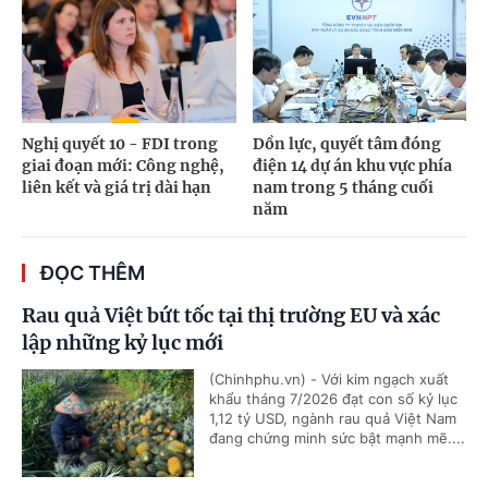
Nghị quyết 10 - FDI trong
Dồn lực, quyết tâm đóng
giai đoạn mới: Công nghệ,
điện 14 dự án khu vực phía
liên kết và giá trị dài hạn
nam trong 5 tháng cuối
năm
ĐỌC THÊM
Rau quả Việt bứt tốc tại thị trường EU và xác
lập những kỷ lục mới
(Chinhphu.vn) - Với kim ngạch xuất
khẩu tháng 7/2026 đạt con số kỷ lục
1,12 tỷ USD, ngành rau quả Việt Nam
đang chứng minh sức bật mạnh mẽ....