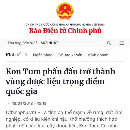
CHÍNH PHỦ NƯỚC CỘNG HÒA XÃ HỘI CHỦ NGHĨA VIỆT NAM
Báo Điện tử Chính phủ
Thứ bảy,
8/8/2026
MỚI NHẤT
Kinh tế
Ngân hàng
Chứng khoán
Kinh doanh
Kon Tum phấn đấu trở thành
vùng dược liệu trọng điểm
quốc gia
18/04/2018
15:19
(Chinhphu.vn) – Là tỉnh có thế mạnh về rừng, đất lâm
nghiệp, có điều kiện khí hậu, thổ nhưỡng thích hợp
phát triển các loài cây dược liệu, Kon Tum đặt mục