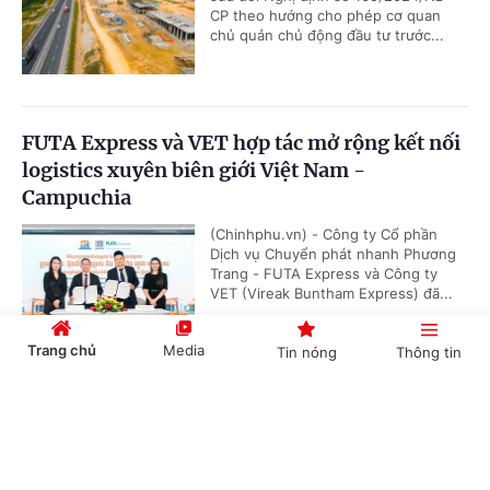
CP theo hướng cho phép cơ quan
chủ quản chủ động đầu tư trước...
FUTA Express và VET hợp tác mở rộng kết nối
logistics xuyên biên giới Việt Nam -
Campuchia
(Chinhphu.vn) - Công ty Cổ phần
Dịch vụ Chuyển phát nhanh Phương
Trang - FUTA Express và Công ty
VET (Vireak Buntham Express) đã...
Trang chủ
Media
Tin nóng
Thông tin
Doanh nghiệp đồng hành kiến tạo động lực
Cổng TTĐT Chính phủ
English
中文
tăng trưởng bền vững
(Chinhphu.vn) - Sáng 6/8, tại Hưng
Yên, Hội đồng Doanh nghiệp vì sự