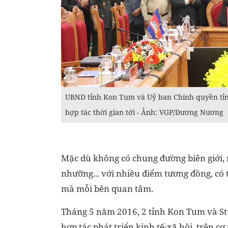
UBND tỉnh Kon Tum và Uỷ ban Chính quyền tỉn
hợp tác thời gian tới - Ảnh: VGP/Dương Nương
Mặc dù không có chung đường biên giới, n
nhưỡng... với nhiều điểm tương đồng, có 
mà mỗi bên quan tâm.
Tháng 5 năm 2016, 2 tỉnh Kon Tum và S
hợp tác phát triển kinh tế-xã hội, trên cơ