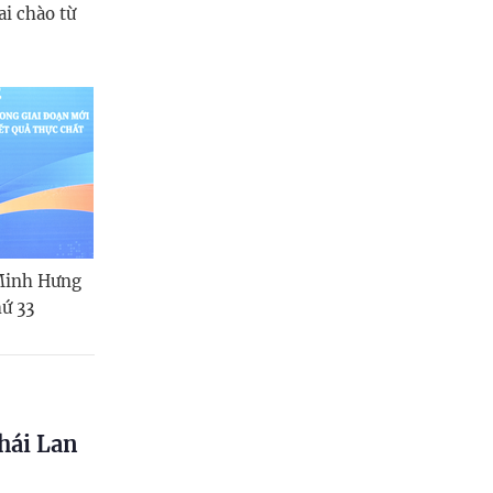
ai chào từ
 Minh Hưng
hứ 33
hái Lan