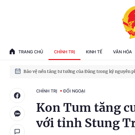
Phát triển kinh tế nhà nước trong kỷ nguyên mới
100 ngày xử lý các điểm nghẽn về chuyển đổi số
TRANG CHỦ
CHÍNH TRỊ
KINH TẾ
VĂN HÓA
Phát triển nhà ở cho thuê - Trụ cột chiến lược, lâu dài
Phát triển kinh tế nhà nước trong kỷ nguyên mới
CHÍNH TRỊ
ĐỐI NGOẠI
Kon Tum tăng cư
với tỉnh Stung 