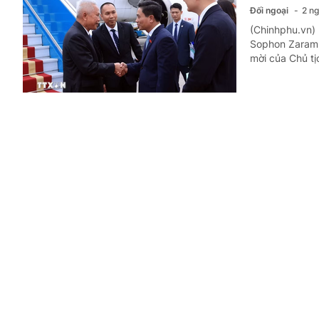
Đối ngoại
2 ng
(Chinhphu.vn) 
Sophon Zaram 
mời của Chủ t
Chủ tịch 
sắp thăm 
Đối ngoại
3 n
(Chinhphu.vn) 
Trần Thanh Mẫ
sẽ thăm chính
Tổng Bí t