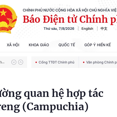
CHÍNH PHỦ NƯỚC CỘNG HÒA XÃ HỘI CHỦ NGHĨA VI
Báo Điện tử Chính 
Thứ sáu, 7/8/2026
English
中文
Chiến dịch 500 ngày đêm tìm kiếm, quy tập và xác định danh tính hài cốt liệt sĩ
XÃ HỘI
KHOA GIÁO
QUỐC TẾ
GÓP Ý HIẾN KẾ
Bảo vệ nền tảng tư tưởng của Đảng trong kỷ nguyên phát triển mới
Cổng TTĐT Chính phủ
Văn phòng Chính 
Chiến dịch 500 ngày đêm tìm kiếm, quy tập và xác định danh tính hài cốt liệt sĩ
ờng quan hệ hợp tác
Treng (Campuchia)