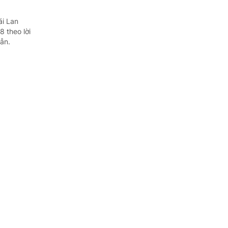
ái Lan
 theo lời
ẫn.
hái Lan
ĩa Việt Nam
ophon Zaram
ất đai,