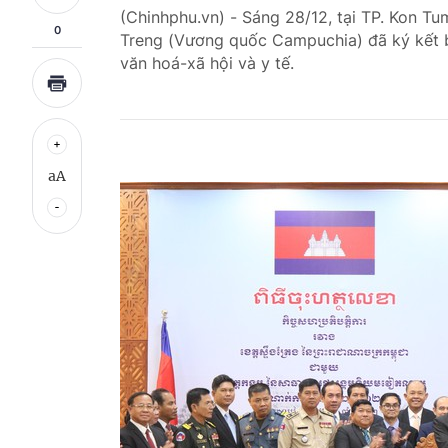
(Chinhphu.vn) - Sáng 28/12, tại TP. Kon T
0
Treng (Vương quốc Campuchia) đã ký kết biê
văn hoá-xã hội và y tế.
aA