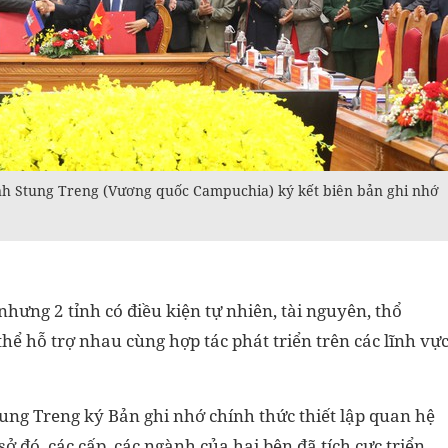
h Stung Treng (Vương quốc Campuchia) ký kết biên bản ghi nhớ
hưng 2 tỉnh có điều kiện tự nhiên, tài nguyên, thổ
thể hỗ trợ nhau cùng hợp tác phát triển trên các lĩnh vự
tung Treng
ký Bản ghi nhớ chính thức thiết lập quan hệ
 sở đó, các cấp, các ngành của hai bên đã tích cực triển