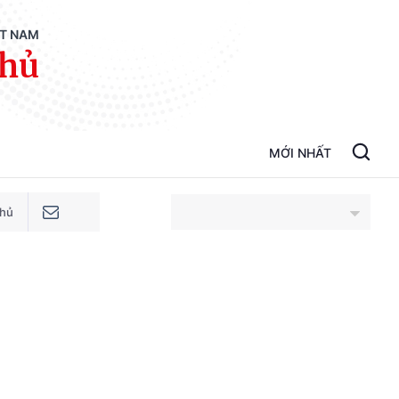
ỆT NAM
phủ
MỚI NHẤT
phủ
An Giang
Bắc Ninh
Cao Bằng