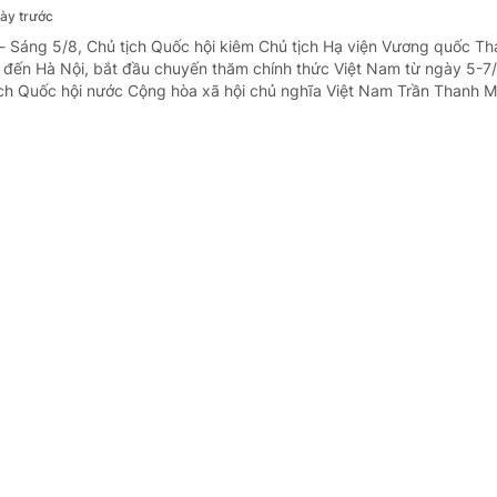
ày trước
- Sáng 5/8, Chủ tịch Quốc hội kiêm Chủ tịch Hạ viện Vương quốc Th
đến Hà Nội, bắt đầu chuyến thăm chính thức Việt Nam từ ngày 5-7/8
ịch Quốc hội nước Cộng hòa xã hội chủ nghĩa Việt Nam Trần Thanh M
Quốc hội kiêm Chủ tịch Hạ viện Vương quốc T
chính thức Việt Nam
gày trước
- Nhận lời mời của Chủ tịch Quốc hội nước Cộng hoà xã hội chủ ngh
n, Chủ tịch Quốc hội kiêm Chủ tịch Hạ viện Vương quốc Thái Lan S
 thức Việt Nam từ ngày 5-7/8/2026.
hư, Chủ tịch nước Tô Lâm tiếp Bộ trưởng Bộ Đ