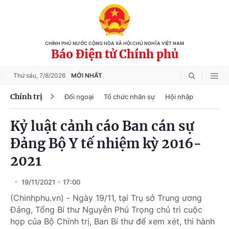
CHÍNH PHỦ NƯỚC CỘNG HÒA XÃ HỘI CHỦ NGHĨA VIỆT NAM
Báo Điện tử Chính phủ
Thứ sáu,
7/8/2026
MỚI NHẤT
Chính trị
Đối ngoại
Tổ chức nhân sự
Hội nhập
Kỷ luật cảnh cáo Ban cán sự
Đảng Bộ Y tế nhiệm kỳ 2016-
2021
19/11/2021
17:00
(Chinhphu.vn) - Ngày 19/11, tại Trụ sở Trung ương
Đảng, Tổng Bí thư Nguyễn Phú Trọng chủ trì cuộc
họp của Bộ Chính trị, Ban Bí thư để xem xét, thi hành