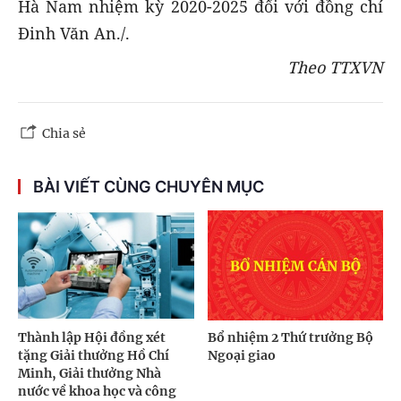
Hà Nam nhiệm kỳ 2020-2025 đối với đồng chí
Đinh Văn An./.
Theo TTXVN
Chia sẻ
BÀI VIẾT CÙNG CHUYÊN MỤC
Thành lập Hội đồng xét
Bổ nhiệm 2 Thứ trưởng Bộ
tặng Giải thưởng Hồ Chí
Ngoại giao
Minh, Giải thưởng Nhà
nước về khoa học và công