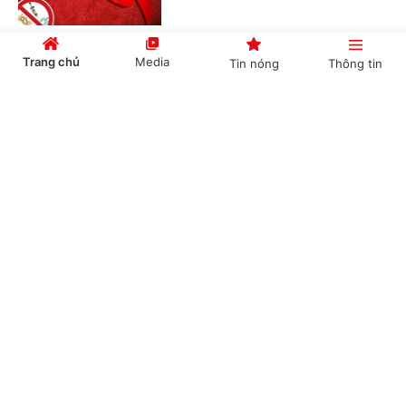
Trang chủ
Media
Tin nóng
Thông tin
Hội nghị công bố các quyết định của Bộ Chính
trị, Ban Bí thư về công tác cán bộ
Cổng TTĐT Chính phủ
English
中文
(Chinhphu.vn) - Sáng 23/7, tại Trụ sở
Trung ương Đảng, Ủy viên Bộ Chính
trị, Thường trực Ban Bí thư Trần Cẩm
Tú chủ trì Hội nghị công bố các...
Chuyên mục
Thủ tướng Chính phủ Lê Minh Hưng làm
CHÍNH TRỊ
KINH TẾ
Trưởng Ban Chỉ đạo Phòng thủ dân sự quốc
gia
VĂN HÓA
XÃ HỘI
(Chinhphu.vn) - Thủ tướng Chính phủ
KHOA GIÁO
QUỐC TẾ
Lê Minh Hưng vừa ký Quyết định số
1328/QĐ-TTg ngày 21/7/2026 về việc
GÓP Ý HIẾN KẾ
kiện toàn Ban Chỉ đạo Phòng thủ...