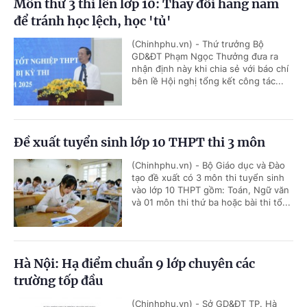
Môn thứ 3 thi lên lớp 10: Thay đổi hằng năm
để tránh học lệch, học 'tủ'
(Chinhphu.vn) - Thứ trưởng Bộ
GD&ĐT Phạm Ngọc Thưởng đưa ra
nhận định này khi chia sẻ với báo chí
bên lề Hội nghị tổng kết công tác...
Đề xuất tuyển sinh lớp 10 THPT thi 3 môn
(Chinhphu.vn) - Bộ Giáo dục và Đào
tạo đề xuất có 3 môn thi tuyển sinh
vào lớp 10 THPT gồm: Toán, Ngữ văn
và 01 môn thi thứ ba hoặc bài thi tổ...
Hà Nội: Hạ điểm chuẩn 9 lớp chuyên các
trường tốp đầu
(Chinhphu.vn) - Sở GD&ĐT TP. Hà