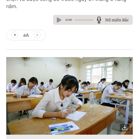
năm.
Nữ miền Bắc
0:00
aA