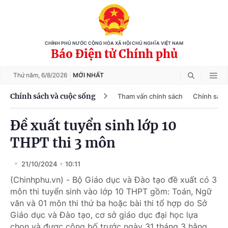
CHÍNH PHỦ NƯỚC CỘNG HÒA XÃ HỘI CHỦ NGHĨA VIỆT NAM
Báo Điện tử Chính phủ
Thứ năm,
6/8/2026
MỚI NHẤT
Chính sách và cuộc sống
Tham vấn chính sách
Chính sách
Đề xuất tuyển sinh lớp 10
THPT thi 3 môn
21/10/2024
10:11
(Chinhphu.vn) - Bộ Giáo dục và Đào tạo đề xuất có 3
môn thi tuyển sinh vào lớp 10 THPT gồm: Toán, Ngữ
văn và 01 môn thi thứ ba hoặc bài thi tổ hợp do Sở
Giáo dục và Đào tạo, cơ sở giáo dục đại học lựa
chọn và được công bố trước ngày 31 tháng 3 hằng