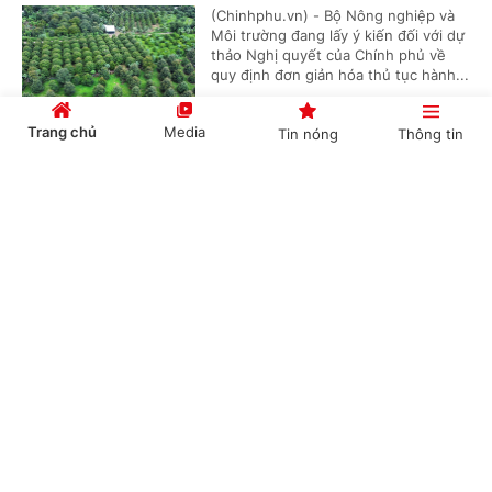
(Chinhphu.vn) - Bộ Nông nghiệp và
Môi trường đang lấy ý kiến đối với dự
thảo Nghị quyết của Chính phủ về
quy định đơn giản hóa thủ tục hành...
Trang chủ
Media
Tin nóng
Thông tin
Đề xuất phụ cấp ưu đãi nghề cao nhất 70% với
Cổng TTĐT Chính phủ
English
中文
người làm việc trong lĩnh vực năng lượng
nguyên tử
(Chinhphu.vn) - Bộ Khoa học và Công
nghệ đang lấy ý kiến đối với dự thảo
Nghị định quy định chế độ phụ cấp
Chuyên mục
ưu đãi nghề nghiệp đối với người...
CHÍNH TRỊ
KINH TẾ
Đề xuất quy định về quản lý chất lượng dịch
VĂN HÓA
XÃ HỘI
vụ viễn thông
KHOA GIÁO
QUỐC TẾ