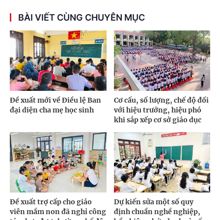
BÀI VIẾT CÙNG CHUYÊN MỤC
Đề xuất mới về Điều lệ Ban
Cơ cấu, số lượng, chế độ đối
đại diện cha mẹ học sinh
với hiệu trưởng, hiệu phó
khi sắp xếp cơ sở giáo dục
Đề xuất trợ cấp cho giáo
Dự kiến sửa một số quy
viên mầm non đã nghỉ công
định chuẩn nghề nghiệp,