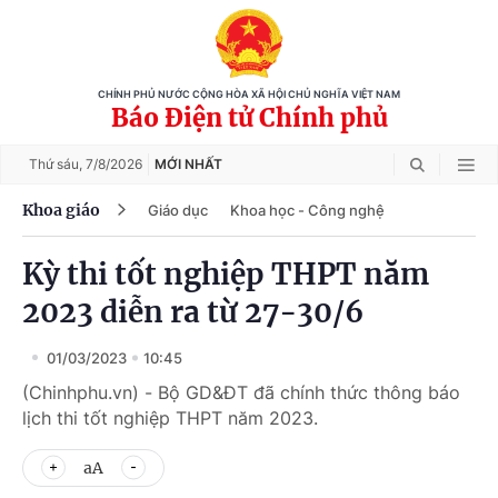
CHÍNH PHỦ NƯỚC CỘNG HÒA XÃ HỘI CHỦ NGHĨA VIỆT NAM
Báo Điện tử Chính phủ
Thứ sáu,
7/8/2026
MỚI NHẤT
Khoa giáo
Giáo dục
Khoa học - Công nghệ
Kỳ thi tốt nghiệp THPT năm
2023 diễn ra từ 27-30/6
01/03/2023
10:45
(Chinhphu.vn) - Bộ GD&ĐT đã chính thức thông báo
lịch thi tốt nghiệp THPT năm 2023.
aA