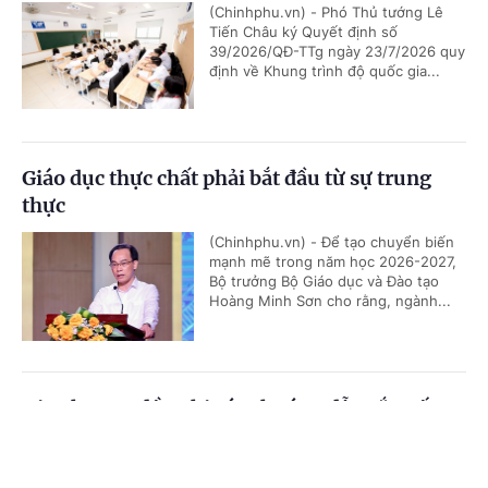
(Chinhphu.vn) - Phó Thủ tướng Lê
Tiến Châu ký Quyết định số
39/2026/QĐ-TTg ngày 23/7/2026 quy
định về Khung trình độ quốc gia...
Giáo dục thực chất phải bắt đầu từ sự trung
thực
(Chinhphu.vn) - Để tạo chuyển biến
mạnh mẽ trong năm học 2026-2027,
Bộ trưởng Bộ Giáo dục và Đào tạo
Hoàng Minh Sơn cho rằng, ngành...
Địa phương đề nghị sớm hướng dẫn sắp xếp cơ
sở giáo dục
Cổng TTĐT Chính phủ
English
中文
(Chinhphu.vn) - Các địa phương đang