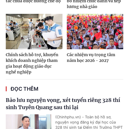
tác chưa được hưởng chế độ
bổ nhiệm chức danh và xếp
lương nhà giáo
Chính sách hỗ trợ, khuyến
Các nhiệm vụ trọng tâm
khích doanh nghiệp tham
năm học 2026 - 2027
gia hoạt động giáo dục
nghề nghiệp
ĐỌC THÊM
Bảo lưu nguyện vọng, xét tuyển riêng 328 thí
sinh Tuyên Quang sau thi lại
(Chinhphu.vn) - Toàn bộ hồ sơ,
nguyện vọng đăng ký đại học của
328 thí sinh tại Điểm thi Trường THPT