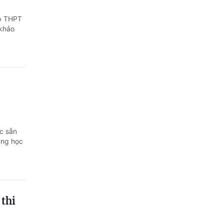
Quảng Ngãi
ệp THPT
Quảng Ninh
khảo
Quảng Trị
Sơn La
Thanh Hóa
Thái Nguyên
c sẵn
Thừa Thiên Huế
ung học
Tuyên Quang
Tây Ninh
Vĩnh Long
 thi