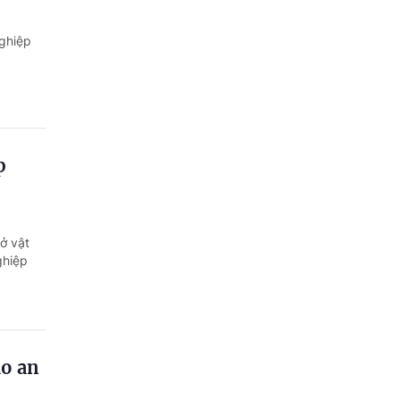
nghiệp
p
ở vật
ghiệp
ảo an