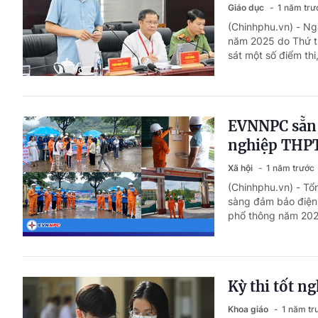
Giáo dục
1 năm trư
(Chinhphu.vn) - Ng
năm 2025 do Thứ t
sát một số điểm thi
EVNNPC sẵn s
nghiệp THP
Xã hội
1 năm trước
(Chinhphu.vn) - Tổ
sàng đảm bảo điện c
phổ thông năm 2025
Kỳ thi tốt n
Khoa giáo
1 năm tr