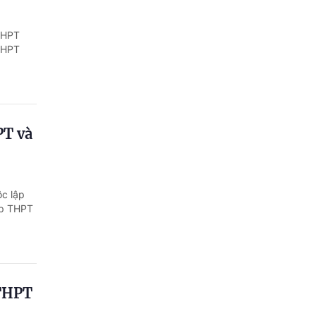
 THPT
 THPT
PT và
ộc lập
ệp THPT
 THPT