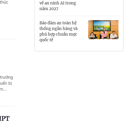
 thúc
về an ninh AI trong
Hưng Yên
năm 2027
Hải Phòng
Bảo đảm an toàn hệ
thống ngân hàng và
Khánh Hòa
phù hợp chuẩn mực
quốc tế
Lai Châu
Lào Cai
Lâm Đồng
 trưởng
uẩn bị
Lạng Sơn
m...
Nghệ An
Ninh Bình
THPT
Phú Thọ