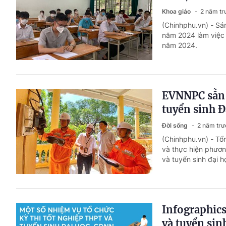
Khoa giáo
2 năm tr
(Chinhphu.vn) - Sá
năm 2024 làm việc 
năm 2024.
EVNNPC sẵn 
tuyển sinh Đ
Đời sống
2 năm trư
(Chinhphu.vn) - Tổ
và thực hiện phươn
và tuyển sinh đại 
Infographics
và tuyển sin