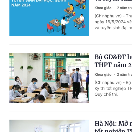
Khoa giáo
2 năm tr
(Chinhphu.vn) - Th
ngày 16/5/2024 về 
và tuyển sinh đại 
Bộ GD&ĐT hướ
THPT năm 2
Khoa giáo
2 năm tr
(Chinhphu.vn) - Bộ
Kỳ thi tốt nghiệp 
Quy chế thi.
Hà Nội: Mở r
tốt nghiệp 