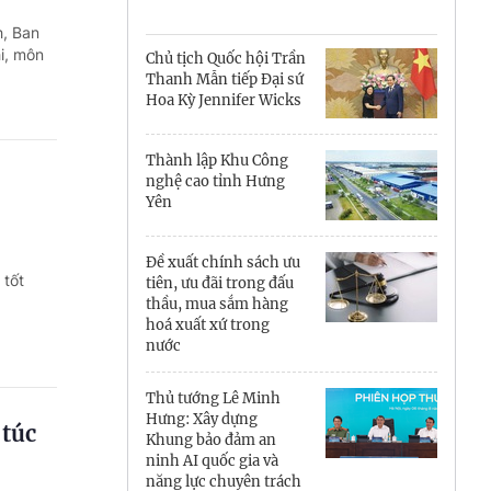
Cà Mau
h, Ban
Cần Thơ
i, môn
Chủ tịch Quốc hội Trần
Thanh Mẫn tiếp Đại sứ
Điện Biên
Hoa Kỳ Jennifer Wicks
Đà Nẵng
Thành lập Khu Công
nghệ cao tỉnh Hưng
Đắk Lắk
Yên
Đồng Nai
Đề xuất chính sách ưu
 tốt
Đồng Tháp
tiên, ưu đãi trong đấu
thầu, mua sắm hàng
hoá xuất xứ trong
Gia Lai
nước
Hà Nội
Thủ tướng Lê Minh
Hưng: Xây dựng
Hồ Chí Minh
 túc
Khung bảo đảm an
ninh AI quốc gia và
Hà Tĩnh
năng lực chuyên trách