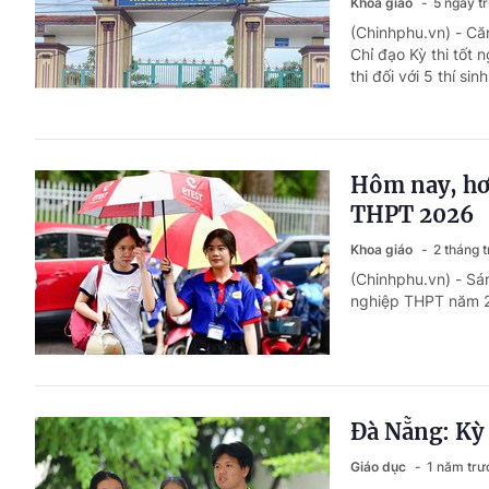
Khoa giáo
5 ngày t
(Chinhphu.vn) - Că
Chỉ đạo Kỳ thi tốt
thi đối với 5 thí si
Hôm nay, hơn
THPT 2026
Khoa giáo
2 tháng 
(Chinhphu.vn) - Sán
nghiệp THPT năm 20
Đà Nẵng: Kỳ 
Giáo dục
1 năm trư