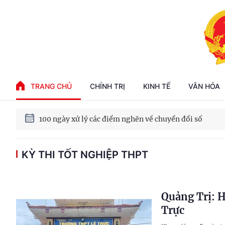
Phát triển kinh tế nhà nước trong kỷ nguyên mới
TRANG CHỦ
CHÍNH TRỊ
KINH TẾ
VĂN HÓA
100 ngày xử lý các điểm nghẽn về chuyển đổi số
Phát triển nhà ở cho thuê - Trụ cột chiến lược, lâu dài
KỲ THI TỐT NGHIỆP THPT
Phát triển kinh tế nhà nước trong kỷ nguyên mới
Quảng Trị: H
Trực