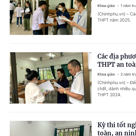
Khoa giáo
1 năm tr
(Chinhphu.vn) – Cá
THPT năm 2025.
Các địa phươ
THPT an toà
Khoa giáo
2 năm tr
(Chinhphu.vn) – Đế
chất, dành nhiều qu
THPT 2024.
Kỳ thi tốt n
toàn, an nin