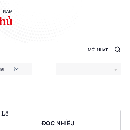
ỆT NAM
phủ
MỚI NHẤT
phủ
An Giang
Bắc Ninh
 Lê
Cao Bằng
ĐỌC NHIỀU