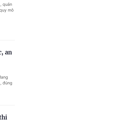
c, quản
i quy mô
c, an
đang
c, đúng
thi