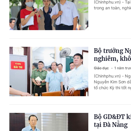
(Chinhphu.vn) - Tạ
trong an toàn, nghi
Bộ trưởng Ng
nghiêm, khô
Giáo dục
1 năm trư
(Chinhphu.vn) - Ng
Nguyễn Kim Sơn dẫn
tổ chức Kỳ thi tốt
Bộ GD&ĐT kiể
tại Đà Nẵng