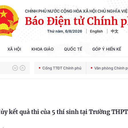
CHÍNH PHỦ NƯỚC CỘNG HÒA XÃ HỘI CHỦ NGHĨA VI
Báo Điện tử Chính 
Thứ năm, 6/8/2026
English
中文
Chiến dịch 500 ngày đêm tìm kiếm, quy tập và xác định danh tính hài cốt liệt sĩ
XÃ HỘI
KHOA GIÁO
QUỐC TẾ
GÓP Ý HIẾN KẾ
Bảo vệ nền tảng tư tưởng của Đảng trong kỷ nguyên phát triển mới
Cổng TTĐT Chính phủ
Văn phòng Chính 
Chiến dịch 500 ngày đêm tìm kiếm, quy tập và xác định danh tính hài cốt liệt sĩ
ủy kết quả thi của 5 thí sinh tại Trường THPT