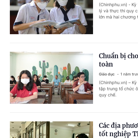
(Chinhphu.vn) - Kỳ
lý và thực thi quy 
lớn mà hai chương t
Chuẩn bị cho
toàn
Giáo dục
1 năm trư
(Chinhphu.vn) – Kỳ
tập trung tổ chức ô
quy chế.
Các địa phươ
tốt nghiệp 