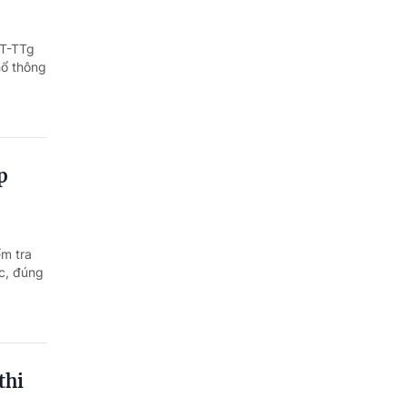
CT-TTg
hổ thông
p
ểm tra
úc, đúng
thi