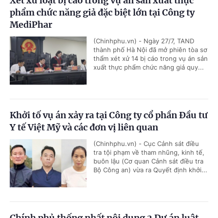
Xét xử loạt bị cáo trong vụ án sản xuất thực
phẩm chức năng giả đặc biệt lớn tại Công ty
MediPhar
(Chinhphu.vn) - Ngày 27/7, TAND
thành phố Hà Nội đã mở phiên tòa sơ
thẩm xét xử 14 bị cáo trong vụ án sản
xuất thực phẩm chức năng giả quy...
Khởi tố vụ án xảy ra tại Công ty cổ phần Đầu tư
Y tế Việt Mỹ và các đơn vị liên quan
(Chinhphu.vn) - Cục Cảnh sát điều
tra tội phạm về tham nhũng, kinh tế,
buôn lậu (Cơ quan Cảnh sát điều tra
Bộ Công an) vừa ra Quyết định khởi...
Chính phủ thống nhất nội dung 2 Dự án luật