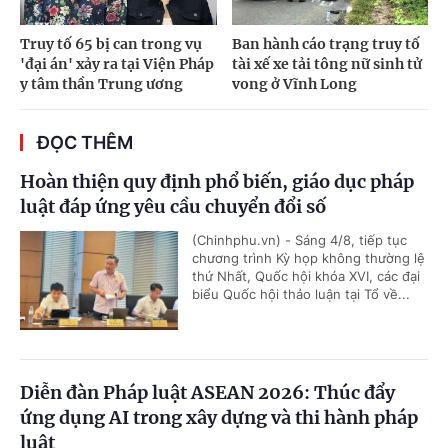
Truy tố 65 bị can trong vụ
Ban hành cáo trạng truy tố
'đại án' xảy ra tại Viện Pháp
tài xế xe tải tông nữ sinh tử
y tâm thần Trung ương
vong ở Vĩnh Long
ĐỌC THÊM
Hoàn thiện quy định phổ biến, giáo dục pháp
luật đáp ứng yêu cầu chuyển đổi số
(Chinhphu.vn) - Sáng 4/8, tiếp tục
chương trình Kỳ họp không thường lệ
thứ Nhất, Quốc hội khóa XVI, các đại
biểu Quốc hội thảo luận tại Tổ về...
Diễn đàn Pháp luật ASEAN 2026: Thúc đẩy
ứng dụng AI trong xây dựng và thi hành pháp
luật