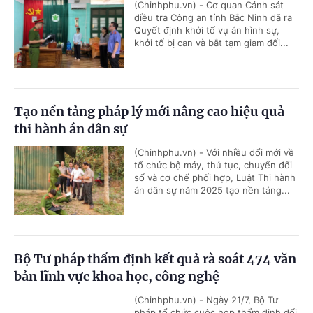
(Chinhphu.vn) - Cơ quan Cảnh sát
điều tra Công an tỉnh Bắc Ninh đã ra
Quyết định khởi tố vụ án hình sự,
khởi tố bị can và bắt tạm giam đối...
Tạo nền tảng pháp lý mới nâng cao hiệu quả
thi hành án dân sự
(Chinhphu.vn) - Với nhiều đổi mới về
tổ chức bộ máy, thủ tục, chuyển đổi
số và cơ chế phối hợp, Luật Thi hành
án dân sự năm 2025 tạo nền tảng...
Bộ Tư pháp thẩm định kết quả rà soát 474 văn
bản lĩnh vực khoa học, công nghệ
(Chinhphu.vn) - Ngày 21/7, Bộ Tư
pháp tổ chức cuộc họp thẩm định đối