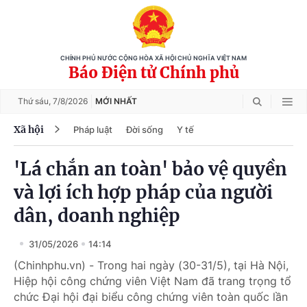
CHÍNH PHỦ NƯỚC CỘNG HÒA XÃ HỘI CHỦ NGHĨA VIỆT NAM
Báo Điện tử Chính phủ
Thứ sáu,
7/8/2026
MỚI NHẤT
Xã hội
Pháp luật
Đời sống
Y tế
'Lá chắn an toàn' bảo vệ quyền
và lợi ích hợp pháp của người
dân, doanh nghiệp
31/05/2026
14:14
(Chinhphu.vn) - Trong hai ngày (30-31/5), tại Hà Nội,
Hiệp hội công chứng viên Việt Nam đã trang trọng tổ
chức Đại hội đại biểu công chứng viên toàn quốc lần