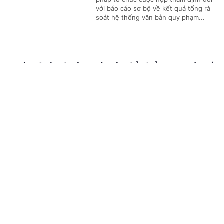
với báo cáo sơ bộ về kết quả tổng rà
soát hệ thống văn bản quy phạm...
Hoàn thiện dự án Luật sửa đổi, bổ sung một số
điều của 9 luật về quân sự, quốc phòng
Cổng TTĐT Chính phủ
English
中文
(Chinhphu.vn) - Chính phủ vừa ban
hành Nghị quyết số 191/NQ-CP ngày
Trang chủ
Media
Tin nóng
Thông tin
21/7/2026 về dự án Luật sửa đổi, bổ
sung một số điều của 09 luật về...
Chuyên mục
Vĩnh Long: Phục hồi điều tra vụ tai nạn giao
CHÍNH TRỊ
KINH TẾ
thông làm nữ sinh tử vong
VĂN HÓA
XÃ HỘI
(Chinhphu.vn) - Sau gần 1 năm tạm
đình chỉ, Công an tỉnh Vĩnh Long
KHOA GIÁO
QUỐC TẾ
phục hồi điều tra vụ án Nguyễn Văn