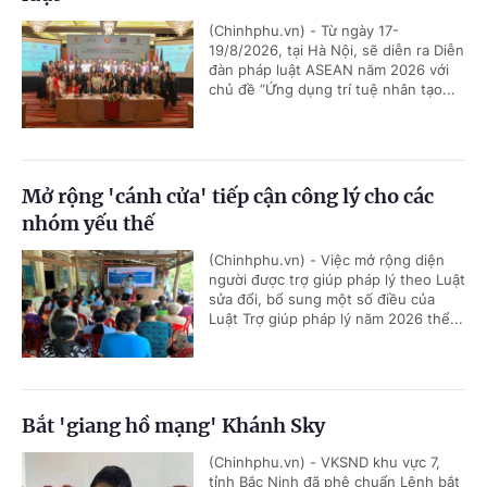
(Chinhphu.vn) - Từ ngày 17-
19/8/2026, tại Hà Nội, sẽ diễn ra Diễn
đàn pháp luật ASEAN năm 2026 với
chủ đề “Ứng dụng trí tuệ nhân tạo...
Mở rộng 'cánh cửa' tiếp cận công lý cho các
nhóm yếu thế
(Chinhphu.vn) - Việc mở rộng diện
người được trợ giúp pháp lý theo Luật
sửa đổi, bổ sung một số điều của
Luật Trợ giúp pháp lý năm 2026 thể...
Bắt 'giang hồ mạng' Khánh Sky
(Chinhphu.vn) - VKSND khu vực 7,
tỉnh Bắc Ninh đã phê chuẩn Lệnh bắt