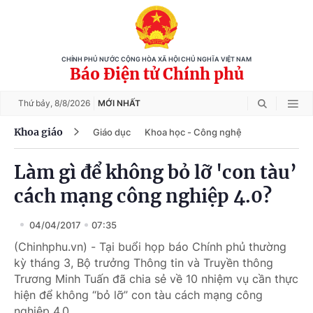
CHÍNH PHỦ NƯỚC CỘNG HÒA XÃ HỘI CHỦ NGHĨA VIỆT NAM
Báo Điện tử Chính phủ
Thứ bảy,
8/8/2026
MỚI NHẤT
Khoa giáo
Giáo dục
Khoa học - Công nghệ
Làm gì để không bỏ lỡ 'con tàu’
cách mạng công nghiệp 4.0?
04/04/2017
07:35
(Chinhphu.vn) - Tại buổi họp báo Chính phủ thường
kỳ tháng 3, Bộ trưởng Thông tin và Truyền thông
Trương Minh Tuấn đã chia sẻ về 10 nhiệm vụ cần thực
hiện để không “bỏ lỡ” con tàu cách mạng công
nghiệp 4.0.