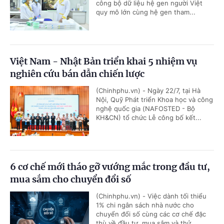
công bộ dữ liệu hệ gen người Việt
quy mô lớn cùng hệ gen tham...
Việt Nam - Nhật Bản triển khai 5 nhiệm vụ
nghiên cứu bán dẫn chiến lược
(Chinhphu.vn) - Ngày 22/7, tại Hà
Nội, Quỹ Phát triển Khoa học và công
nghệ quốc gia (NAFOSTED - Bộ
KH&CN) tổ chức Lễ công bố kết...
6 cơ chế mới tháo gỡ vướng mắc trong đầu tư,
mua sắm cho chuyển đổi số
(Chinhphu.vn) - Việc dành tối thiểu
1% chi ngân sách nhà nước cho
chuyển đổi số cùng các cơ chế đặc
thù về đầu tư, mua sắm và thử...