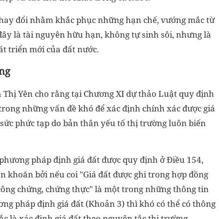
 thay đổi nhằm khắc phục những hạn chế, vướng mắc từ
đây là tài nguyên hữu hạn, không tự sinh sôi, nhưng là
t triển mới của đất nước.
ờng
ạ Thị Yên cho rằng tại Chương XI dự thảo Luật quy định
t trong những vấn đề khó để xác định chính xác được giá
t sức phức tạp do bản thân yếu tố thị trường luôn biến
 phương pháp định giá đất được quy định ở Điều 154,
ăn khoăn bởi nếu coi "Giá đất được ghi trong hợp đồng
ng chứng, chứng thực" là một trong những thông tin
ơng pháp định giá đất (Khoản 3) thì khó có thể có thông
c là xác định giá đất theo nguyên tắc thị trường.