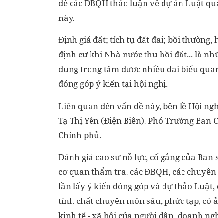
để các ĐBQH thảo luận về dự án Luật qu
này.
Định giá đất; tích tụ đất đai; bồi thường, h
định cư khi Nhà nước thu hồi đất... là nh
dung trọng tâm được nhiều đại biểu qua
đóng góp ý kiến tại hội nghị.
Liên quan đến vấn đề này, bên lề Hội ng
Tạ Thị Yên (Điện Biên), Phó Trưởng Ban Cô
Chính phủ.
Đánh giá cao sư nỗ lực, cố gắng của Ban s
cơ quan thẩm tra, các ĐBQH, các chuyên 
lần lấy ý kiến đóng góp và dự thảo Luật,
tính chất chuyên môn sâu, phức tạp, có ả
kinh tế - xã hội của người dân, doanh ng