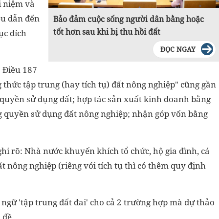
i niệm và
đều dẫn đến
Bảo đảm cuộc sống người dân bằng hoặc
tốt hơn sau khi bị thu hồi đất
ục đích
ĐỌC NGAY
ả Điều 187
thức tập trung (hay tích tụ) đất nông nghiệp" cũng gần
 quyền sử dụng đất; hợp tác sản xuất kinh doanh bằng
 quyền sử dụng đất nông nghiệp; nhận góp vốn bằng
hi rõ: Nhà nước khuyến khích tổ chức, hộ gia đình, cá
t nông nghiệp (riêng với tích tụ thì có thêm quy định
 ngữ 'tập trung đất đai' cho cả 2 trường hợp mà dự thảo
 đề.