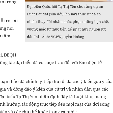
an trọng
Đại biểu Quốc hội Tạ Thị Yên cho rằng dự án
Luật Đất đai (sửa đổi) lần này thực sự đã có
ỗ trợ, tái
nhiều thay đổi nhằm khắc phục những hạn chế,
ững nội
vướng mắc từ thực tiễn để phát huy nguồn lực
n tâm,
đất đai - Ảnh: VGP/Nguyễn Hoàng
hị, ĐBQH
ng tác đại biểu đã có cuộc trao đổi với Báo điện tử
oạn thảo đã chỉnh lý, tiếp thu tối đa các ý kiến góp ý của
gia và đông đảo ý kiến của cử tri và nhân dân qua các
 đại biểu Tạ Thị Yên nhận định đây là Luật khó, mang
nh hưởng, tác động trực tiếp đến mọi mặt của đời sống
hiệp và các chủ thể khác trong cả nước.