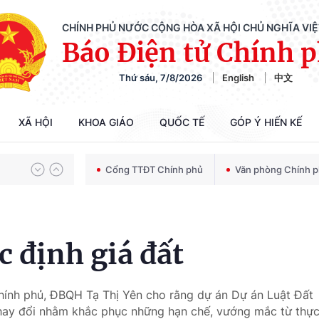
CHÍNH PHỦ NƯỚC CỘNG HÒA XÃ HỘI CHỦ NGHĨA VI
Báo Điện tử Chính 
Thứ sáu, 7/8/2026
English
中文
Chiến dịch 500 ngày đêm tìm kiếm, quy tập và xác định danh tính hài cốt liệt sĩ
XÃ HỘI
KHOA GIÁO
QUỐC TẾ
GÓP Ý HIẾN KẾ
Bảo vệ nền tảng tư tưởng của Đảng trong kỷ nguyên phát triển mới
Cổng TTĐT Chính phủ
Văn phòng Chính 
Chiến dịch 500 ngày đêm tìm kiếm, quy tập và xác định danh tính hài cốt liệt sĩ
c định giá đất
Chính phủ, ĐBQH Tạ Thị Yên cho rằng dự án Dự án Luật Đất
 thay đổi nhằm khắc phục những hạn chế, vướng mắc từ thự