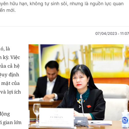
guyên hữu hạn, không tự sinh sôi, nhưng là nguồn lực quan
iển mới.
07/04/2023
11:0
ó, là
 kỳ. Việc
của cả hệ
 Quy định
 mặt của
và lợi ích
 động
i gian lớn