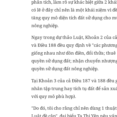
phân tích, làm rõ sự khác biệt giữa 2 khá
có lẽ ở đây chỉ nên là một khái niệm vì 
tăng quy mô diện tích đất sử dụng cho m
nông nghiệp.
Ngay trong dự thảo Luật, Khoản 2 của c
và Điều 188 đều quy định về "các phương 
giống nhau như dồn điền, đổi thửa; thuê
quyền sử dụng đất; nhận chuyển nhượng
quyền sử dụng đất nông nghiệp.
Tại Khoản 3 của cả Điều 187 và 188 đều g
nhân tập trung hay tích tụ đất để sản xuấ
với quy mô phù hợp).
"Do đó, tôi cho rằng chỉ nên dùng 1 thuật
Luật đề cập", đại biểu Tạ Thị Yên nêu vấn