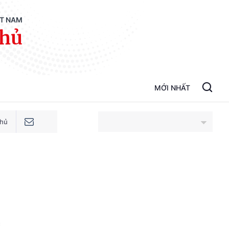
ỆT NAM
phủ
MỚI NHẤT
phủ
An Giang
Bắc Ninh
Cao Bằng
c