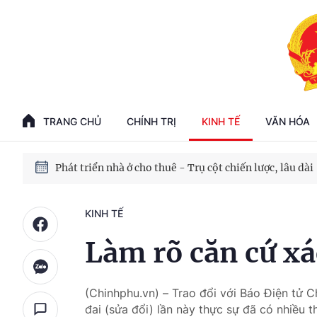
Phát triển kinh tế nhà nước trong kỷ nguyên mới
100 ngày xử lý các điểm nghẽn về chuyển đổi số
TRANG CHỦ
CHÍNH TRỊ
KINH TẾ
VĂN HÓA
Phát triển nhà ở cho thuê - Trụ cột chiến lược, lâu dài
Phát triển kinh tế nhà nước trong kỷ nguyên mới
KINH TẾ
Làm rõ căn cứ xá
(Chinhphu.vn) – Trao đổi với Báo Điện tử 
đai (sửa đổi) lần này thực sự đã có nhiều