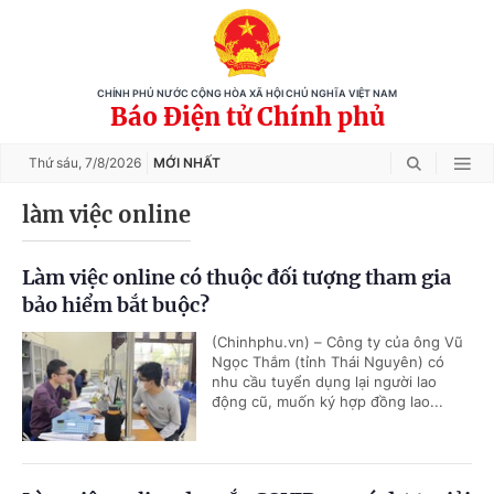
CHÍNH PHỦ NƯỚC CỘNG HÒA XÃ HỘI CHỦ NGHĨA VIỆT NAM
Báo Điện tử Chính phủ
Thứ sáu,
7/8/2026
MỚI NHẤT
làm việc online
Làm việc online có thuộc đối tượng tham gia
bảo hiểm bắt buộc?
(Chinhphu.vn) – Công ty của ông Vũ
Ngọc Thắm (tỉnh Thái Nguyên) có
nhu cầu tuyển dụng lại người lao
động cũ, muốn ký hợp đồng lao...