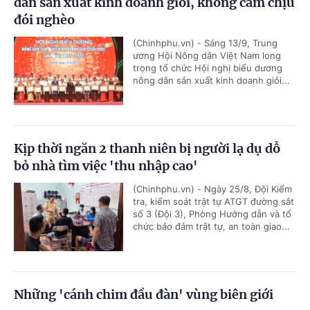
dân sản xuất kinh doanh giỏi, không cam chịu
đói nghèo
(Chinhphu.vn) - Sáng 13/9, Trung
ương Hội Nông dân Việt Nam long
trọng tổ chức Hội nghị biểu dương
nông dân sản xuất kinh doanh giỏi...
Kịp thời ngăn 2 thanh niên bị người lạ dụ dỗ
bỏ nhà tìm việc 'thu nhập cao'
(Chinhphu.vn) - Ngày 25/8, Đội Kiểm
tra, kiểm soát trật tự ATGT đường sắt
số 3 (Đội 3), Phòng Hướng dẫn và tổ
chức bảo đảm trật tự, an toàn giao...
Những 'cánh chim đầu đàn' vùng biên giới