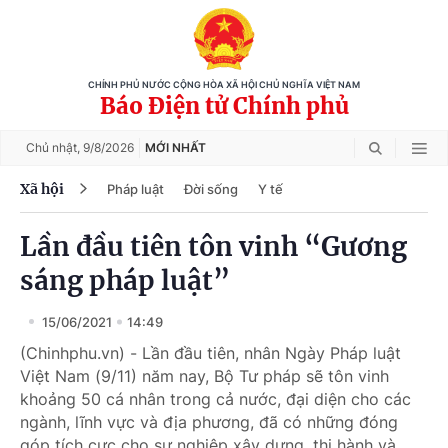
CHÍNH PHỦ NƯỚC CỘNG HÒA XÃ HỘI CHỦ NGHĨA VIỆT NAM
Báo Điện tử Chính phủ
Chủ nhật,
9/8/2026
MỚI NHẤT
Xã hội
Pháp luật
Đời sống
Y tế
Lần đầu tiên tôn vinh “Gương
sáng pháp luật”
15/06/2021
14:49
(Chinhphu.vn) - Lần đầu tiên, nhân Ngày Pháp luật
Việt Nam (9/11) năm nay, Bộ Tư pháp sẽ tôn vinh
khoảng 50 cá nhân trong cả nước, đại diện cho các
ngành, lĩnh vực và địa phương, đã có những đóng
góp tích cực cho sự nghiệp xây dựng, thi hành và