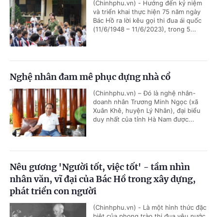
(Chinhphu.vn) - Hướng đến kỷ niệm
và triển khai thực hiện 75 năm ngày
Bác Hồ ra lời kêu gọi thi đua ái quốc
(11/6/1948 – 11/6/2023), trong 5...
Nghệ nhân đam mê phục dựng nhà cổ
(Chinhphu.vn) – Đó là nghệ nhân-
doanh nhân Trương Minh Ngọc (xã
Xuân Khê, huyện Lý Nhân), đại biểu
duy nhất của tỉnh Hà Nam được...
Nêu gương 'Người tốt, việc tốt' - tầm nhìn
nhân văn, vĩ đại của Bác Hồ trong xây dựng,
phát triển con người
(Chinhphu.vn) - Là một hình thức đặc
biệt của phong trào thi đua yêu nước,