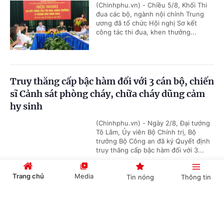
(Chinhphu.vn) - Chiều 5/8, Khối Thi
đua các bộ, ngành nội chính Trung
ương đã tổ chức Hội nghị Sơ kết
công tác thi đua, khen thưởng...
Truy thăng cấp bậc hàm đối với 3 cán bộ, chiến
sĩ Cảnh sát phòng cháy, chữa cháy dũng cảm
hy sinh
(Chinhphu.vn) - Ngày 2/8, Đại tướng
Tô Lâm, Ủy viên Bộ Chính trị, Bộ
trưởng Bộ Công an đã ký Quyết định
truy thăng cấp bậc hàm đối với 3...
Trang chủ
Media
Tin nóng
Thông tin
Tôn vinh 10 cán bộ công đoàn tiên phong sáng
Cổng TTĐT Chính phủ
English
中文
tạo