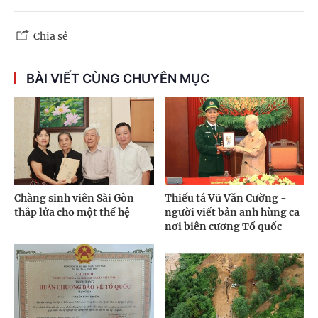
Chia sẻ
BÀI VIẾT CÙNG CHUYÊN MỤC
Chàng sinh viên Sài Gòn
Thiếu tá Vũ Văn Cường -
thắp lửa cho một thế hệ
người viết bản anh hùng ca
nơi biên cương Tổ quốc