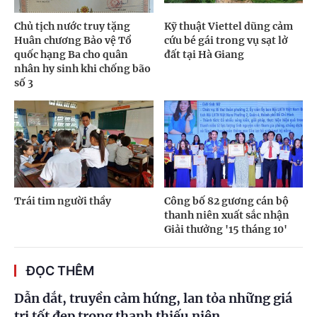
Chủ tịch nước truy tặng
Kỹ thuật Viettel dũng cảm
Huân chương Bảo vệ Tổ
cứu bé gái trong vụ sạt lở
quốc hạng Ba cho quân
đất tại Hà Giang
nhân hy sinh khi chống bão
số 3
Trái tim người thầy
Công bố 82 gương cán bộ
thanh niên xuất sắc nhận
Giải thưởng '15 tháng 10'
ĐỌC THÊM
Dẫn dắt, truyền cảm hứng, lan tỏa những giá
trị tốt đẹp trong thanh thiếu niên