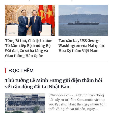
Tổng Bí thư, Chủ tịch nước
Tàu sân bay USS George
Tô Lâm tiếp Bộ trưởng Bộ
Washington của Hải quân
Đất đai, Cơ sở hạ tầng và
Hoa Kỳ thăm Việt Nam
Giao thông Hàn Quốc
ĐỌC THÊM
Thủ tướng Lê Minh Hưng gửi điện thăm hỏi
về trận động đất tại Nhật Bản
(Chinhphu.vn) - Được tin trận động
đất xảy ra tại tỉnh Kumamoto và khu
vực Kyushu, Nhật Bản gây nhiều tổn
thất về người và tài sản, ngày...