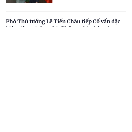
Phó Thủ tướng Lê Tiến Châu tiếp Cố vấn đặc
biệt Liên minh Nghị sĩ hữu nghị Nhật Bản-
Việt Nam
Cổng TTĐT Chính phủ
English
中文
(Chinhphu.vn) - Chiều 26/6, tại Trụ
sở Chính phủ, Phó Thủ tướng Lê Tiến
Trang chủ
Media
Tin nóng
Thông tin
Châu tiếp ông Takebe Tsutomu, Cố
vấn đặc biệt Liên minh Nghị sĩ hữu...
Chuyên mục
Phó Thủ tướng Hồ Quốc Dũng tiếp Giám đốc
CHÍNH TRỊ
KINH TẾ
chuỗi cung ứng Tập đoàn Coherent (Hoa Kỳ)
VĂN HÓA
XÃ HỘI
(Chinhphu.vn) - Sáng 26/6, tại trụ sở
Chính phủ, Phó Thủ tướng Hồ Quốc
KHOA GIÁO
QUỐC TẾ
Dũng đã tiếp ông Jeff Place, Giám
đốc chuỗi cung ứng Tập đoàn...
GÓP Ý HIẾN KẾ