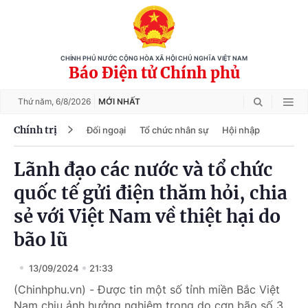
CHÍNH PHỦ NƯỚC CỘNG HÒA XÃ HỘI CHỦ NGHĨA VIỆT NAM
Báo Điện tử Chính phủ
Thứ năm,
6/8/2026
MỚI NHẤT
Chính trị
Đối ngoại
Tổ chức nhân sự
Hội nhập
Lãnh đạo các nước và tổ chức
quốc tế gửi điện thăm hỏi, chia
sẻ với Việt Nam về thiệt hại do
bão lũ
13/09/2024
21:33
(Chinhphu.vn) - Được tin một số tỉnh miền Bắc Việt
Nam chịu ảnh hưởng nghiêm trọng do cơn bão số 3