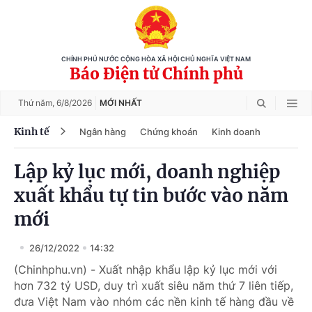
CHÍNH PHỦ NƯỚC CỘNG HÒA XÃ HỘI CHỦ NGHĨA VIỆT NAM
Báo Điện tử Chính phủ
Thứ năm,
6/8/2026
MỚI NHẤT
Kinh tế
Ngân hàng
Chứng khoán
Kinh doanh
Lập kỷ lục mới, doanh nghiệp
xuất khẩu tự tin bước vào năm
mới
26/12/2022
14:32
(Chinhphu.vn) - Xuất nhập khẩu lập kỷ lục mới với
hơn 732 tỷ USD, duy trì xuất siêu năm thứ 7 liên tiếp,
đưa Việt Nam vào nhóm các nền kinh tế hàng đầu về