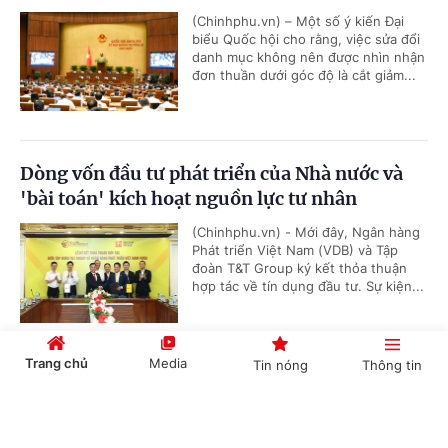
(Chinhphu.vn) – Một số ý kiến Đại
biểu Quốc hội cho rằng, việc sửa đổi
danh mục không nên được nhìn nhận
đơn thuần dưới góc độ là cắt giảm...
Dòng vốn đầu tư phát triển của Nhà nước và
'bài toán' kích hoạt nguồn lực tư nhân
(Chinhphu.vn) - Mới đây, Ngân hàng
Phát triển Việt Nam (VDB) và Tập
đoàn T&T Group ký kết thỏa thuận
hợp tác về tín dụng đầu tư. Sự kiện...
Trang chủ
Media
Tin nóng
Thông tin
Tập trung đẩy nhanh tiến độ các dự án truyền
tải điện trên địa bàn tỉnh Đắk Lắk
Cổng TTĐT Chính phủ
English
中文
(Chinhphu.vn) - Trong buổi làm việc