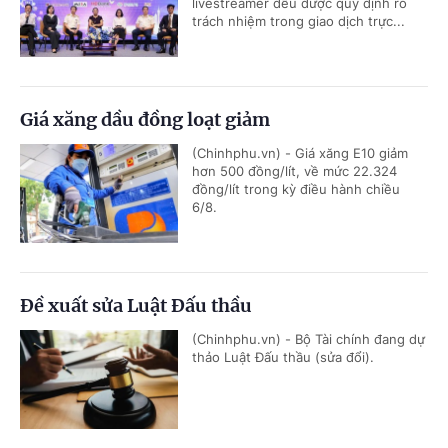
livestreamer đều được quy định rõ
trách nhiệm trong giao dịch trực...
Giá xăng dầu đồng loạt giảm
(Chinhphu.vn) - Giá xăng E10 giảm
hơn 500 đồng/lít, về mức 22.324
đồng/lít trong kỳ điều hành chiều
6/8.
Đề xuất sửa Luật Đấu thầu
(Chinhphu.vn) - Bộ Tài chính đang dự
thảo Luật Đấu thầu (sửa đổi).