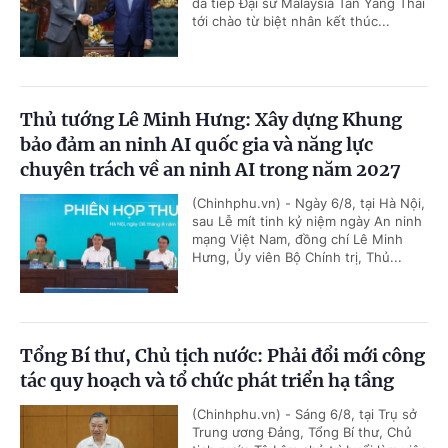
đã tiếp Đại sứ Malaysia Tan Yang Thai
tới chào từ biệt nhân kết thúc...
Thủ tướng Lê Minh Hưng: Xây dựng Khung
bảo đảm an ninh AI quốc gia và năng lực
chuyên trách về an ninh AI trong năm 2027
(Chinhphu.vn) - Ngày 6/8, tại Hà Nội,
sau Lễ mít tinh kỷ niệm ngày An ninh
mạng Việt Nam, đồng chí Lê Minh
Hưng, Ủy viên Bộ Chính trị, Thủ...
Tổng Bí thư, Chủ tịch nước: Phải đổi mới công
tác quy hoạch và tổ chức phát triển hạ tầng
(Chinhphu.vn) - Sáng 6/8, tại Trụ sở
Trung ương Đảng, Tổng Bí thư, Chủ