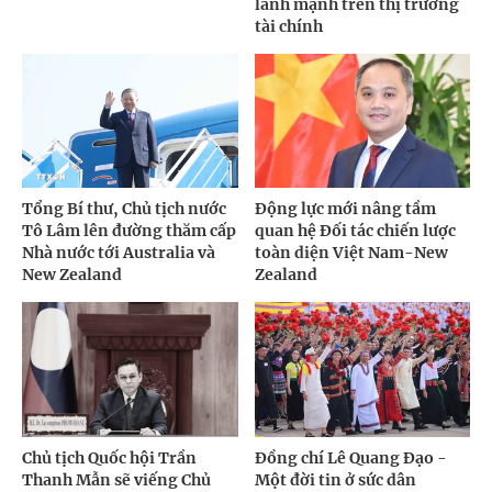
lành mạnh trên thị trường
tài chính
Tổng Bí thư, Chủ tịch nước
Động lực mới nâng tầm
Tô Lâm lên đường thăm cấp
quan hệ Đối tác chiến lược
Nhà nước tới Australia và
toàn diện Việt Nam-New
New Zealand
Zealand
Chủ tịch Quốc hội Trần
Đồng chí Lê Quang Đạo -
Thanh Mẫn sẽ viếng Chủ
Một đời tin ở sức dân