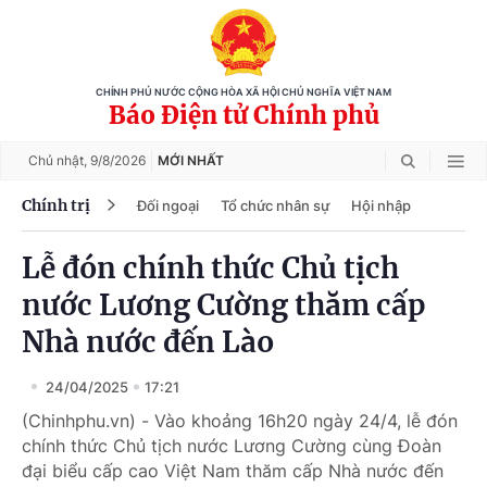
CHÍNH PHỦ NƯỚC CỘNG HÒA XÃ HỘI CHỦ NGHĨA VIỆT NAM
Báo Điện tử Chính phủ
Chủ nhật,
9/8/2026
MỚI NHẤT
Chính trị
Đối ngoại
Tổ chức nhân sự
Hội nhập
Lễ đón chính thức Chủ tịch
nước Lương Cường thăm cấp
Nhà nước đến Lào
24/04/2025
17:21
(Chinhphu.vn) - Vào khoảng 16h20 ngày 24/4, lễ đón
chính thức Chủ tịch nước Lương Cường cùng Đoàn
đại biểu cấp cao Việt Nam thăm cấp Nhà nước đến