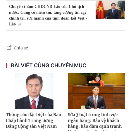
Chuyến thăm CHDCND Lào của Chủ tịch
nước: Củng cố niềm tin, tăng cường tin cậy
chính trị, sức mạnh của tình đoàn kết Việt -
Lào
Chia sẻ
BÀI VIẾT CÙNG CHUYÊN MỤC
Thông cáo đặc biệt của Ban
Sửa 3 luật trong lĩnh vực
Chấp hành Trung ương
ngân hàng: Bảo vệ khách
Đảng Cộng sản Việt Nam
hàng, bảo đảm cạnh tranh