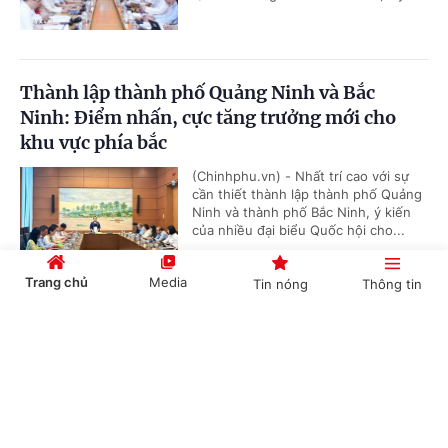
Thành lập thành phố Quảng Ninh và Bắc
Ninh: Điểm nhấn, cực tăng trưởng mới cho
khu vực phía bắc
(Chinhphu.vn) - Nhất trí cao với sự
cần thiết thành lập thành phố Quảng
Ninh và thành phố Bắc Ninh, ý kiến
của nhiều đại biểu Quốc hội cho...
Trang chủ
Media
Tin nóng
Thông tin
Tổng Bí thư, Chủ tịch nước Tô Lâm sắp thăm
Cổng TTĐT Chính phủ
English
中文
cấp Nhà nước tới Australia và New Zealand
(Chinhphu.vn) - Nhận lời mời của
Toàn quyền Australia Sam Mostyn và
Toàn quyền New Zealand Cindy Kiro,
Tổng Bí thư Ban Chấp hành Trung...