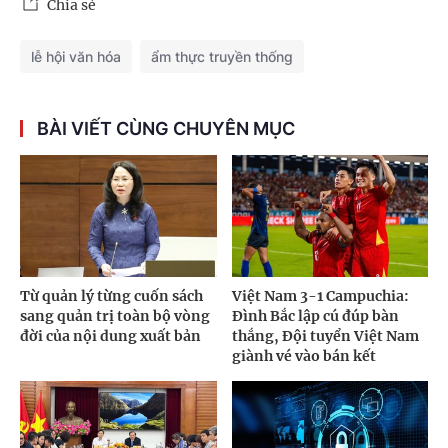
Chia sẻ
lễ hội văn hóa
ẩm thực truyền thống
BÀI VIẾT CÙNG CHUYÊN MỤC
Từ quản lý từng cuốn sách
Việt Nam 3-1 Campuchia:
sang quản trị toàn bộ vòng
Đình Bắc lập cú đúp bàn
đời của nội dung xuất bản
thắng, Đội tuyển Việt Nam
giành vé vào bán kết