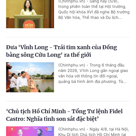
(Chinhphu.vn) - Sáng nay (5/8),
trong phiên toàn thể tại Hội trường,
Quốc hội khóa XVI đã nghe Bộ trưởng
Bộ Văn hóa, Thể thao và Du lịch...
Đưa 'Vĩnh Long - Trái tim xanh của Đồng
bằng sông Cửu Long' ra thế giới
(Chinhphu.vn) - Trong 6 tháng đầu
năm 2026, Vĩnh Long gắn ngoại giao
văn hóa với thông tin đối ngoại,
quảng bá hình ảnh địa phương. Từ...
‘Chủ tịch Hồ Chí Minh - Tổng Tư lệnh Fidel
Castro: Nghĩa tình son sắt đặc biệt’
(Chinhphu.vn) - Ngày 4/8, tại Hà Nội,
Khu Di tích Chủ tịch Hồ Chí Minh tại