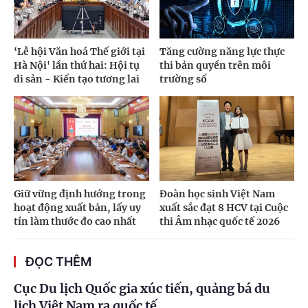
‘Lễ hội Văn hoá Thế giới tại
Tăng cường năng lực thực
Hà Nội' lần thứ hai: Hội tụ
thi bản quyền trên môi
di sản - Kiến tạo tương lai
trường số
Giữ vững định hướng trong
Đoàn học sinh Việt Nam
hoạt động xuất bản, lấy uy
xuất sắc đạt 8 HCV tại Cuộc
tín làm thước đo cao nhất
thi Âm nhạc quốc tế 2026
ĐỌC THÊM
Cục Du lịch Quốc gia xúc tiến, quảng bá du
lịch Việt Nam ra quốc tế