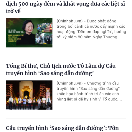
dịch 500 ngày đêm và khát vọng đưa các liệt sĩ
trở về
(Chinhphu.vn) - Được phát động
trong bối cảnh cả nước đẩy mạnh các
hoạt động "Đền ơn đáp nghĩa", hướng
tới kỷ niệm 80 năm Ngày Thương...
Tổng Bí thư, Chủ tịch nước Tô Lâm dự Cầu
truyền hình ‘Sao sáng dẫn đường’
(Chinhphu.vn) - Chương trình cầu
truyền hình "Sao sáng dẫn đường"
khắc họa hành trình tri ân các anh
hùng liệt sĩ đã hy sinh vì Tổ quốc,...
Cầu truyền hình ‘Sao sáng dẫn đường’: Tôn