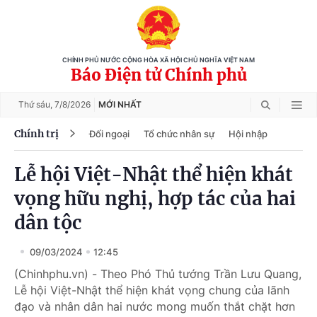
CHÍNH PHỦ NƯỚC CỘNG HÒA XÃ HỘI CHỦ NGHĨA VIỆT NAM
Báo Điện tử Chính phủ
Thứ sáu,
7/8/2026
MỚI NHẤT
Chính trị
Đối ngoại
Tổ chức nhân sự
Hội nhập
Lễ hội Việt-Nhật thể hiện khát
vọng hữu nghị, hợp tác của hai
dân tộc
09/03/2024
12:45
(Chinhphu.vn) - Theo Phó Thủ tướng Trần Lưu Quang,
Lễ hội Việt-Nhật thể hiện khát vọng chung của lãnh
đạo và nhân dân hai nước mong muốn thắt chặt hơn