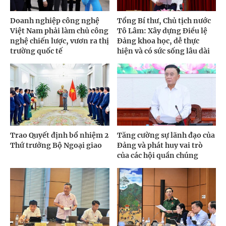
Doanh nghiệp công nghệ
Tổng Bí thư, Chủ tịch nước
Việt Nam phải làm chủ công
Tô Lâm: Xây dựng Điều lệ
nghệ chiến lược, vươn ra thị
Đảng khoa học, dễ thực
trường quốc tế
hiện và có sức sống lâu dài
Trao Quyết định bổ nhiệm 2
Tăng cường sự lãnh đạo của
Thứ trưởng Bộ Ngoại giao
Đảng và phát huy vai trò
của các hội quần chúng