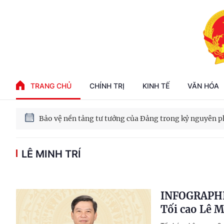
Phát triển kinh tế nhà nước trong kỷ nguyên mới
TRANG CHỦ
CHÍNH TRỊ
KINH TẾ
VĂN HÓA
100 ngày xử lý các điểm nghẽn về chuyển đổi số
Phát triển nhà ở cho thuê - Trụ cột chiến lược, lâu dài
LÊ MINH TRÍ
Phát triển kinh tế nhà nước trong kỷ nguyên mới
INFOGRAPHIC
Tối cao Lê M