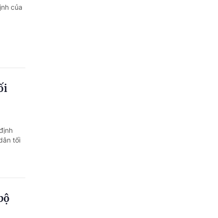
ịnh của
ối
định
dân tối
bộ