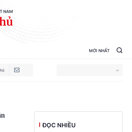
ỆT NAM
phủ
MỚI NHẤT
phủ
An Giang
Bắc Ninh
ân
Cao Bằng
ĐỌC NHIỀU