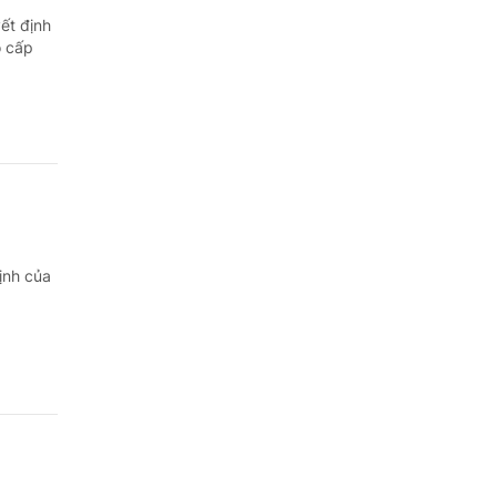
ết định
o cấp
ịnh của