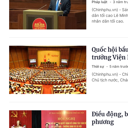
Pháp luật
3 năm tr
(Chinhphu.vn) - Sán
dân tối cao Lê Min
nhân dân tối cao.
Quốc hội bầu
trưởng Viện
Thời sự
5 năm trướ
(Chinhphu.vn) - Ch
Chủ tịch nước, Chá
Điều động, 
phương