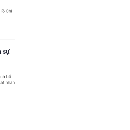
Quảng Ngãi
 Hồ Chí
Quảng Ninh
Quảng Trị
Sơn La
n sự
Thanh Hóa
Thái Nguyên
ịnh bổ
Thừa Thiên Huế
sát nhân
Tuyên Quang
Tây Ninh
Vĩnh Long