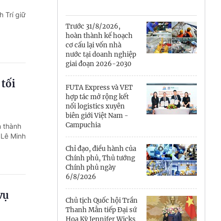
Cà Mau
 Trí giữ
Cần Thơ
Trước 31/8/2026,
hoàn thành kế hoạch
Điện Biên
cơ cấu lại vốn nhà
nước tại doanh nghiệp
Đà Nẵng
giai đoạn 2026-2030
tối
Đắk Lắk
FUTA Express và VET
hợp tác mở rộng kết
Đồng Nai
nối logistics xuyên
biên giới Việt Nam -
Campuchia
n thành
Đồng Tháp
 Lê Minh
Gia Lai
Chỉ đạo, điều hành của
Chính phủ, Thủ tướng
Chính phủ ngày
Hà Nội
6/8/2026
Hồ Chí Minh
vụ
Chủ tịch Quốc hội Trần
Thanh Mẫn tiếp Đại sứ
Hà Tĩnh
Hoa Kỳ Jennifer Wicks