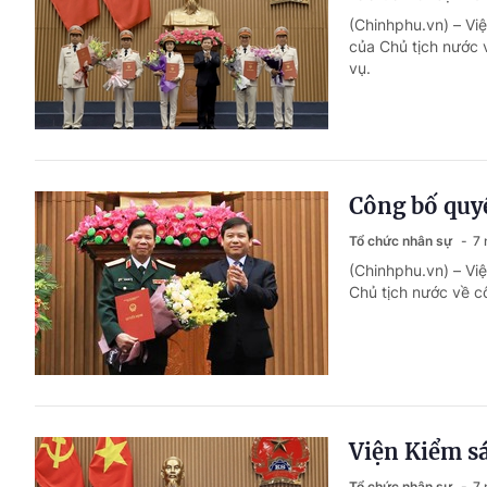
(Chinhphu.vn) – Vi
của Chủ tịch nước 
vụ.
Công bố quyế
Tổ chức nhân sự
7 
(Chinhphu.vn) – Vi
Chủ tịch nước về c
Viện Kiểm sá
Tổ chức nhân sự
7 