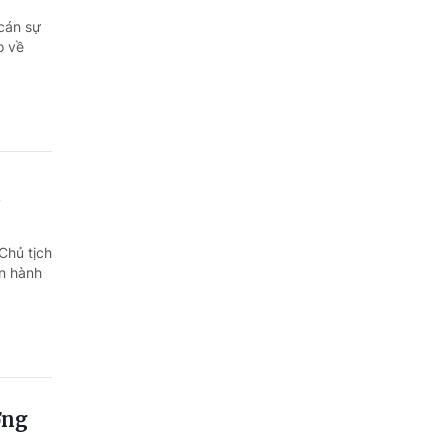
 cán sự
o về
n
Chủ tịch
n hành
ởng