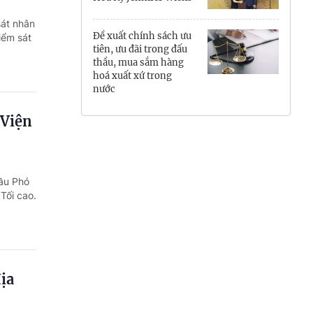
Hưng Yên
sát nhân
Đề xuất chính sách ưu
iểm sát
Hải Phòng
tiên, ưu đãi trong đấu
thầu, mua sắm hàng
hoá xuất xứ trong
Khánh Hòa
nước
Lai Châu
 Viện
Lào Cai
Lâm Đồng
bầu Phó
Tối cao.
Lạng Sơn
Nghệ An
Ninh Bình
ịa
Phú Thọ