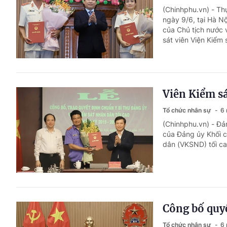
(Chinhphu.vn) - Th
ngày 9/6, tại Hà Nộ
của Chủ tịch nước 
sát viên Viện Kiểm 
Viên Kiểm sá
Tổ chức nhân sự
6 
(Chinhphu.vn) - Đả
của Đảng ủy Khối c
dân (VKSND) tối ca
Công bố quyế
Tổ chức nhân sự
6 