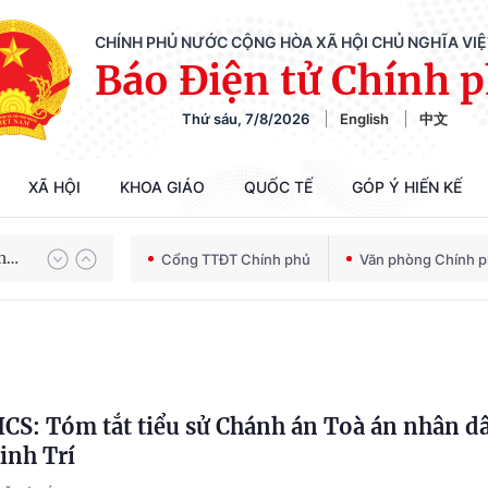
CHÍNH PHỦ NƯỚC CỘNG HÒA XÃ HỘI CHỦ NGHĨA VI
Báo Điện tử Chính 
Thứ sáu, 7/8/2026
English
中文
Chiến dịch 500 ngày đêm tìm kiếm, quy tập và xác định danh tính hài cốt liệt sĩ
XÃ HỘI
KHOA GIÁO
QUỐC TẾ
GÓP Ý HIẾN KẾ
Bảo vệ nền tảng tư tưởng của Đảng trong kỷ nguyên phát triển mới
Cổng TTĐT Chính phủ
Văn phòng Chính 
Chiến dịch 500 ngày đêm tìm kiếm, quy tập và xác định danh tính hài cốt liệt sĩ
S: Tóm tắt tiểu sử Chánh án Toà án nhân d
inh Trí