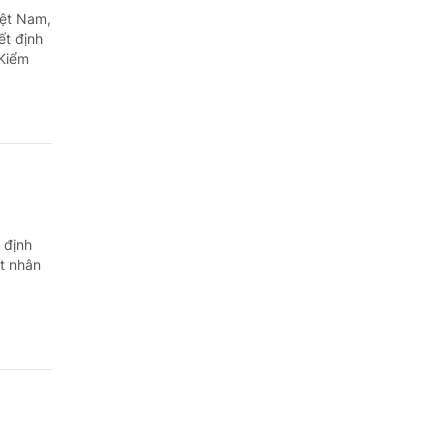
iệt Nam,
ết định
 Kiểm
 định
t nhân