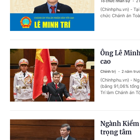
Tổ chức nhân sự
2 
(Chinhphu.vn) - Tại
chức Chánh án Toà 
Ông Lê Minh
cao
Chính trị
2 năm trư
(Chinhphu.vn) - Ngà
(bằng 91,06% tổng 
Trí làm Chánh án T
Ngành Kiểm 
trọng tâm