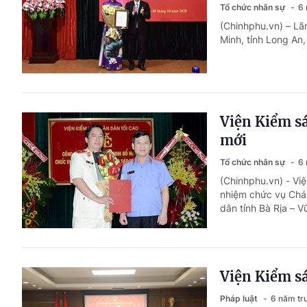
Tổ chức nhân sự
6 
(Chinhphu.vn) – Lã
Minh, tỉnh Long An,
Viện Kiểm sá
mới
Tổ chức nhân sự
6 
(Chinhphu.vn) - Vi
nhiệm chức vụ Chán
dân tỉnh Bà Rịa – V
Viện Kiểm sá
Pháp luật
6 năm tr