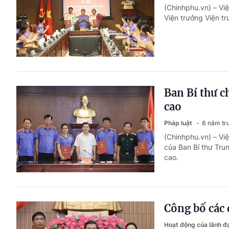
(Chinhphu.vn) – Vi
Viện trưởng Viện t
Ban Bí thư c
cao
Pháp luật
6 năm tr
(Chinhphu.vn) – Vi
của Ban Bí thư Tru
cao.
Công bố các 
Hoạt động của lãnh 