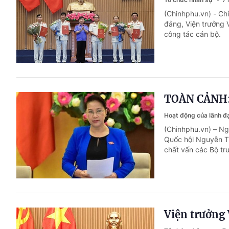
(Chinhphu.vn) - Ch
đảng, Viện trưởng 
công tác cán bộ.
TOÀN CẢNH: C
Hoạt động của lãnh 
(Chinhphu.vn) – Ngà
Quốc hội Nguyễn Th
chất vấn các Bộ tr
Viện trưởng