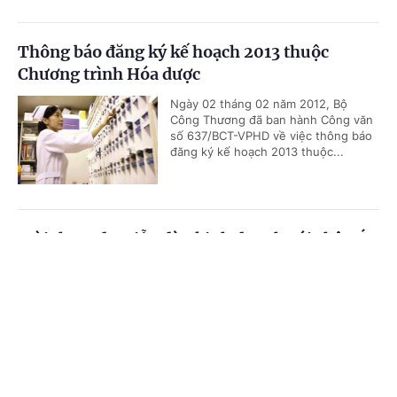
Thông báo đăng ký kế hoạch 2013 thuộc
Chương trình Hóa dược
Ngày 02 tháng 02 năm 2012, Bộ
Công Thương đã ban hành Công văn
số 637/BCT-VPHD về việc thông báo
đăng ký kế hoạch 2013 thuộc...
Mời tham dự Diễn đàn kinh doanh với châu Á
và Hội chợ quốc tế tại Ma-rốc
Cổng TTĐT Chính phủ
English
中文
Theo thông báo của Đại sứ quán Việt
Nam tại Vương quốc Ma-rốc, Chính
Trang chủ
Media
Tin nóng
Thông tin
phủ Ma-rốc sẽ tổ chức Diễn đàn kinh
doanh châu Á lần thứ nhất trong...
Chuyên mục