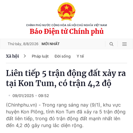
CHÍNH PHỦ NƯỚC CỘNG HÒA XÃ HỘI CHỦ NGHĨA VIỆT NAM
Báo Điện tử Chính phủ
Thứ bảy,
8/8/2026
MỚI NHẤT
Xã hội
Pháp luật
Đời sống
Y tế
Liên tiếp 5 trận động đất xảy ra
tại Kon Tum, có trận 4,2 độ
09/01/2025
09:52
(Chinhphu.vn) - Trong rạng sáng nay (9/1), khu vực
huyện Kon Plông, tỉnh Kon Tum đã xảy ra 5 trận động
đất liên tiếp, trong đó trận động đất mạnh nhất lên
đến 4,2 độ gây rung lắc diện rộng.