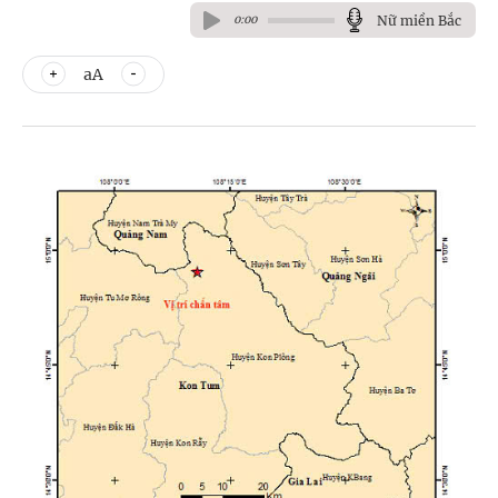
Nữ miền Bắc
0:00
aA