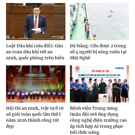
Luật Dầu khí (sửa đổi): Gắn
Đà Nẵng: Cứu được 2 trong
an toàn dầu khí với an
số 4 người bị sóng cuốn tại
ninh, quốc phòng trên biển
Mũi Nghê
Hội thi an ninh, trật tự ở cơ
Bệnh viện Trung ương
sở giỏi toàn quốc lần thứ I
Quân đội 108 ứng dụng
năm 2026 thành công tốt
công nghệ điện trường cao
đẹp
áp tích hợp AI trong phục
hồi chức năng