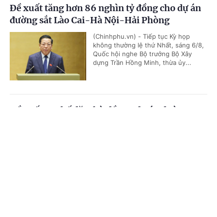
Đề xuất tăng hơn 86 nghìn tỷ đồng cho dự án
đường sắt Lào Cai-Hà Nội-Hải Phòng
(Chinhphu.vn) - Tiếp tục Kỳ họp
không thường lệ thứ Nhất, sáng 6/8,
Quốc hội nghe Bộ trưởng Bộ Xây
dựng Trần Hồng Minh, thừa ủy...
Đề xuất cơ chế đặc thù đầu tư dự án đường
Vành đai 5-Vùng Thủ đô Hà Nội
Cổng TTĐT Chính phủ
English
中文
(Chinhphu.vn) - Tiếp tục chương
trình Kỳ họp không thường lệ thứ
Trang chủ
Media
Tin nóng
Thông tin
Nhất, sáng 6/8, Quốc hội nghe Tờ
trình và Báo cáo thẩm tra dự án...
Chuyên mục
Mưa lũ tràn về trong đêm, quốc lộ 6 qua Sơn
CHÍNH TRỊ
KINH TẾ