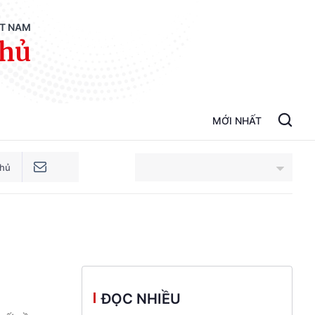
ỆT NAM
phủ
MỚI NHẤT
phủ
An Giang
Bắc Ninh
Cao Bằng
ĐỌC NHIỀU