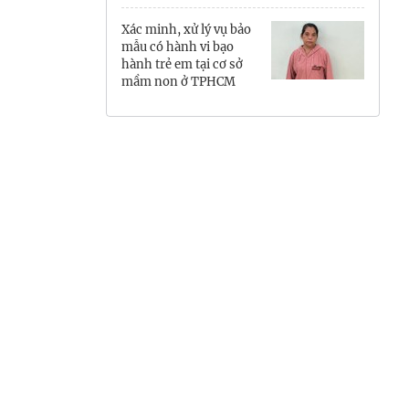
Hưng Yên
Xác minh, xử lý vụ bảo
mẫu có hành vi bạo
Hải Phòng
hành trẻ em tại cơ sở
mầm non ở TPHCM
Khánh Hòa
Lai Châu
Lào Cai
Lâm Đồng
Lạng Sơn
Nghệ An
Ninh Bình
Phú Thọ