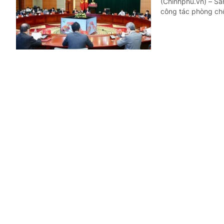
(Chinhphu.vn) – Sá
công tác phòng ch