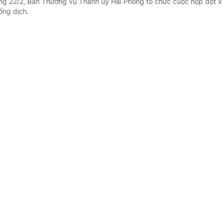
ng 22/2, Ban Thường vụ Thành ủy Hải Phòng tổ chức cuộc họp đột x
ống dịch.