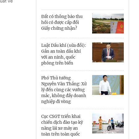
Cà Mau
uất về
Cần Thơ
Đất có thông báo thu
hồi có được cấp đổi
Điện Biên
Giấy chứng nhận?
Đà Nẵng
Luật Dầu khí (sửa đổi):
Gắn an toàn dầu khí
Đắk Lắk
với an ninh, quốc
phòng trên biển
Đồng Nai
Phó Thủ tướng
Đồng Tháp
Nguyễn Văn Thắng: Xử
lý đến cùng các vướng
Gia Lai
mắc, không đẩy doanh
nghiệp đi vòng
Hà Nội
Cục CSGT triển khai
Hồ Chí Minh
chiến dịch đào tạo kỹ
năng lái xe máy an
Hà Tĩnh
toàn trên toàn quốc