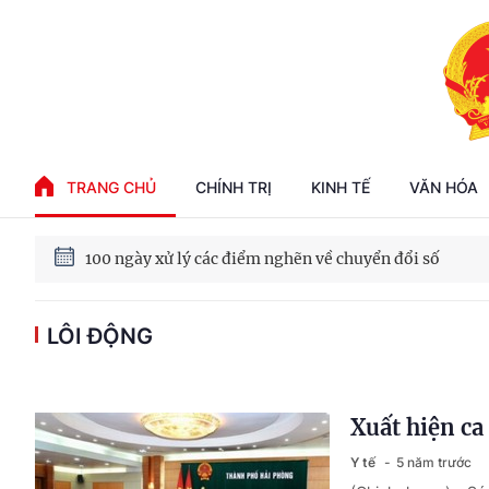
Phát triển kinh tế nhà nước trong kỷ nguyên mới
TRANG CHỦ
CHÍNH TRỊ
KINH TẾ
VĂN HÓA
100 ngày xử lý các điểm nghẽn về chuyển đổi số
LÔI ĐỘNG
Phát triển nhà ở cho thuê - Trụ cột chiến lược, lâu dài
Phát triển kinh tế nhà nước trong kỷ nguyên mới
Xuất hiện c
Y tế
5 năm trước