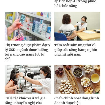
áp tích hợp AI trong phục
hồi chức năng
Thị trường dược phẩm đạt 7
Tầm soát sớm ung thư vú
tỷ USD, ngành dược hướng
giúp cứu sống hàng nghìn
tới nâng cao năng lực tự
phụ nữ mỗi năm
chủ
Tỷ lệ tật khúc xạ ở trẻ gia
Chấn chỉnh hoạt động kinh
tăng: Khuyến nghị của
doanh dược liệu