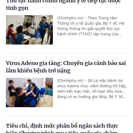
Thủ tục hành chính ngành y tế tiếp tục được
tinh gọn
(Chinhphu.vn) - Theo Trung tâm
Thông tin y tế Quốc gia, Bộ Y tế, Hệ
thống thông tin giải quyết thủ tục
hành chính (TTHC) tập trung của...
Virus Adeno gia tăng: Chuyên gia cảnh báo sai
lầm khiến bệnh trở nặng
(Chinhphu.vn) - Số ca mắc bệnh do
virus Adeno như: viêm đường hô hấp,
viêm kết mạc mắt, rối loạn tiêu hóa…
đang có xu hướng gia tăng. Bộ Y tế...
Tiêu chí, định mức phân bổ ngân sách thực