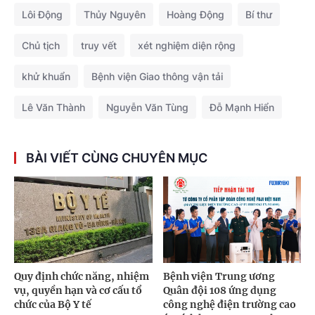
Lôi Động
Thủy Nguyên
Hoàng Động
Bí thư
Chủ tịch
truy vết
xét nghiệm diện rộng
khử khuẩn
Bệnh viện Giao thông vận tải
Lê Văn Thành
Nguyễn Văn Tùng
Đỗ Mạnh Hiển
BÀI VIẾT CÙNG CHUYÊN MỤC
Quy định chức năng, nhiệm
Bệnh viện Trung ương
vụ, quyền hạn và cơ cấu tổ
Quân đội 108 ứng dụng
chức của Bộ Y tế
công nghệ điện trường cao