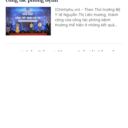
(Chinhphu.vn) - Theo Thứ trưởng Bộ
Y tế Nguyễn Thị Liên Hương, thành
công của công tác phòng bệnh
thường thể hiện ở những kết quả...
Đưa tri thức điều trị đột quỵ thế giới đến Đồng
bằng sông Cửu Long
Cổng TTĐT Chính phủ
English
中文
(Chinhphu.vn) - Không chỉ là một
khóa đào tạo y khoa liên tục, Stroke
Trang chủ
Media
Tin nóng
Thông tin
Intervention School 2026 đang từng
bước đưa Cần Thơ trở thành điểm...
Chuyên mục
Đề xuất chính sách khuyến khích, khen
CHÍNH TRỊ
KINH TẾ
thưởng đối với tập thể, cá nhân thực hiện tốt
công tác dân số
VĂN HÓA
XÃ HỘI