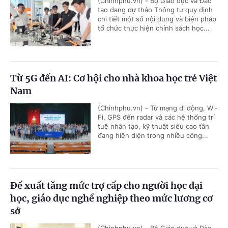
(Chinhphu.vn) - Bộ Giáo dục và Đào
tạo đang dự thảo Thông tư quy định
chi tiết một số nội dung và biện pháp
tổ chức thực hiện chính sách học...
Từ 5G đến AI: Cơ hội cho nhà khoa học trẻ Việt
Nam
(Chinhphu.vn) - Từ mạng di động, Wi-
Fi, GPS đến radar và các hệ thống trí
tuệ nhân tạo, kỹ thuật siêu cao tần
đang hiện diện trong nhiều công...
Đề xuất tăng mức trợ cấp cho người học đại
học, giáo dục nghề nghiệp theo mức lương cơ
sở
(Chinhphu.vn) - Bộ Giáo dục và Đào