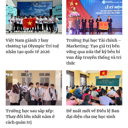
Việt Nam giành 7 huy
Trường Đại học Tài chính –
chương tại Olympic Trí tuệ
Marketing: Tạo giá trị bền
nhân tạo quốc tế 2026
vững qua nửa thế kỷ bền bỉ
vun đắp truyền thống và tri
thức
Trường học sau sắp xếp:
Đề xuất mới về Điều lệ Ban
Thay đổi lớn nhất nằm ở
đại diện cha mẹ học sinh
cách quản trị