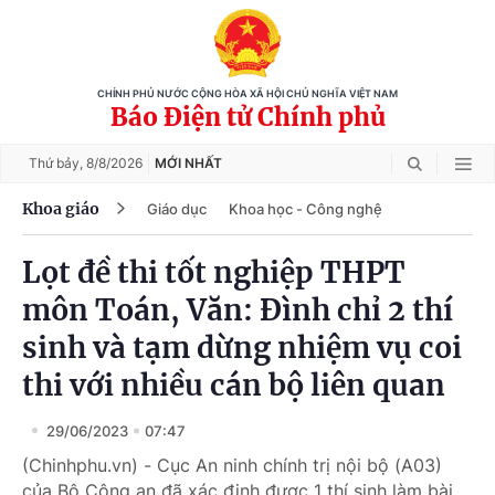
CHÍNH PHỦ NƯỚC CỘNG HÒA XÃ HỘI CHỦ NGHĨA VIỆT NAM
Báo Điện tử Chính phủ
Thứ bảy,
8/8/2026
MỚI NHẤT
Khoa giáo
Giáo dục
Khoa học - Công nghệ
Lọt đề thi tốt nghiệp THPT
môn Toán, Văn: Đình chỉ 2 thí
sinh và tạm dừng nhiệm vụ coi
thi với nhiều cán bộ liên quan
29/06/2023
07:47
(Chinhphu.vn) - Cục An ninh chính trị nội bộ (A03)
của Bộ Công an đã xác định được 1 thí sinh làm bài