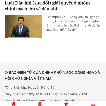
Luật Dầu khí (sửa đổi) giải quyết 6 nhóm
chính sách lớn về dầu khí
(Chinhphu.vn) - Sáng 3/6, tại kỳ họp
thứ 3, Quốc hội dành thời gian nghe
tờ trình và báo cáo thẩm tra về dự án
Luật Dầu khí (sửa đổi).
© BÁO ĐIỆN TỬ CỦA CHÍNH PHỦ NƯỚC CỘNG HÒA XÃ
HỘI CHỦ NGHĨA VIỆT NAM
Tổng Biên tập: Nguyễn Hồng Sâm
Giấy phép số: 102/GP-BTTTT, cấp ngày 15/04/2024.
Trụ sở: 16 Lê Hồng Phong - Ba Đình - Hà Nội.