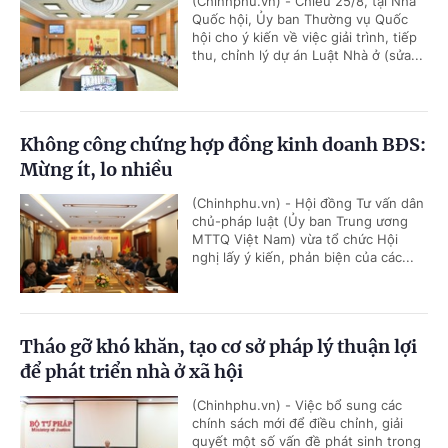
(Chinhphu.vn) - Chiều 25/8, tại Nhà
Quốc hội, Ủy ban Thường vụ Quốc
hội cho ý kiến về việc giải trình, tiếp
thu, chỉnh lý dự án Luật Nhà ở (sửa...
Không công chứng hợp đồng kinh doanh BĐS:
Mừng ít, lo nhiều
(Chinhphu.vn) - Hội đồng Tư vấn dân
chủ-pháp luật (Ủy ban Trung ương
MTTQ Việt Nam) vừa tổ chức Hội
nghị lấy ý kiến, phản biện của các...
Tháo gỡ khó khăn, tạo cơ sở pháp lý thuận lợi
để phát triển nhà ở xã hội
(Chinhphu.vn) - Việc bổ sung các
chính sách mới để điều chỉnh, giải
quyết một số vấn đề phát sinh trong