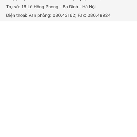
Trụ sở: 16 Lê Hồng Phong - Ba Đình - Hà Nội.
Điện thoại: Văn phòng: 080.43162; Fax: 080.48924
Email: thongtinchinhphu@chinhphu.vn.
Bản quyền thuộc Báo Điện tử Chính phủ - Cục Thông tin và
Cổng TTĐT Chính phủ
English
中文
Truyền thông Chính phủ.
Trang chủ
Media
Tin nóng
Thông tin
Tải ứng dụng:
BÁO ĐIỆN TỬ CHÍNH PHỦ
Chuyên mục
CHÍNH TRỊ
KINH TẾ
Ghi rõ nguồn "Cục Thông tin và Truyền thông Chính phủ", "Báo
VĂN HÓA
XÃ HỘI
Điện tử Chính phủ" hoặc "www.chinhphu.vn" khi phát hành lại
KHOA GIÁO
thông tin từ các nguồn này.
QUỐC TẾ
GÓP Ý HIẾN KẾ