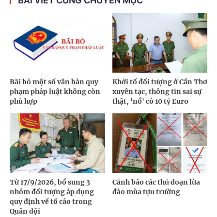
BÀI VIẾT CÙNG CHUYÊN MỤC
Bãi bỏ một số văn bản quy
Khởi tố đối tượng ở Cần Thơ
phạm pháp luật không còn
xuyên tạc, thông tin sai sự
phù hợp
thật, 'nổ' có 10 tỷ Euro
Từ 17/9/2026, bổ sung 3
Cảnh báo các thủ đoạn lừa
nhóm đối tượng áp dụng
đảo mùa tựu trường
quy định về tố cáo trong
Quân đội