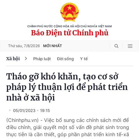
CHÍNH PHỦ NƯỚC CỘNG HÒA XÃ HỘI CHỦ NGHĨA VIỆT NAM
Báo Điện tử Chính phủ
Thứ sáu,
7/8/2026
MỚI NHẤT
Xã hội
Pháp luật
Đời sống
Y tế
Tháo gỡ khó khăn, tạo cơ sở
pháp lý thuận lợi để phát triển
nhà ở xã hội
05/01/2023
19:15
(Chinhphu.vn) - Việc bổ sung các chính sách mới để
điều chỉnh, giải quyết một số vấn đề phát sinh trong
thực tiễn là cần thiết, góp phần phát triển kinh tế-xã