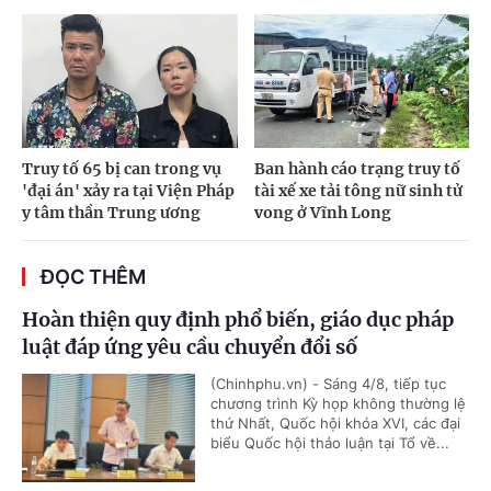
Truy tố 65 bị can trong vụ
Ban hành cáo trạng truy tố
'đại án' xảy ra tại Viện Pháp
tài xế xe tải tông nữ sinh tử
y tâm thần Trung ương
vong ở Vĩnh Long
ĐỌC THÊM
Hoàn thiện quy định phổ biến, giáo dục pháp
luật đáp ứng yêu cầu chuyển đổi số
(Chinhphu.vn) - Sáng 4/8, tiếp tục
chương trình Kỳ họp không thường lệ
thứ Nhất, Quốc hội khóa XVI, các đại
biểu Quốc hội thảo luận tại Tổ về...