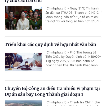
tỷ cho các trái chủ
(Chinhphu.vn) - Ngày 31/7, Thi hành
án dân sự (THADS) Thành phố Hồ Chí
Minh thông báo tiếp tục tổ chức chi
trả đợt 10 với tổng số tiền hơn 318,1...
Triển khai các quy định về hợp nhất văn bản
(Chinhphu.vn) - Phó Thủ tướng Lê
Tiến Châu ký Quyết định số 1418/QĐ-
TTg ngày 29/7/2026 ban hành Kế
hoạch triển khai thi hành Pháp lệnh...
Chuyển Bộ Công an điều tra nhiều vi phạm tại
Dự án sân bay Long Thành giai đoạn 1
(Chinhphu.vn) - Thanh tra Chính phủ