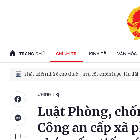
Phát triển kinh tế nhà nước trong kỷ nguyên mới
100 ngày xử lý các điểm nghẽn về chuyển đổi số
TRANG CHỦ
CHÍNH TRỊ
KINH TẾ
VĂN HÓA
Phát triển nhà ở cho thuê - Trụ cột chiến lược, lâu dài
Phát triển kinh tế nhà nước trong kỷ nguyên mới
CHÍNH TRỊ
Luật Phòng, chốn
Công an cấp xã p