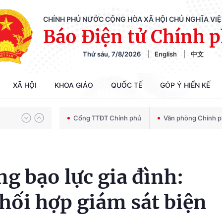
CHÍNH PHỦ NƯỚC CỘNG HÒA XÃ HỘI CHỦ NGHĨA VI
Báo Điện tử Chính 
Thứ sáu, 7/8/2026
English
中文
Chiến dịch 500 ngày đêm tìm kiếm, quy tập và xác định danh tính hài cốt liệt sĩ
XÃ HỘI
KHOA GIÁO
QUỐC TẾ
GÓP Ý HIẾN KẾ
Bảo vệ nền tảng tư tưởng của Đảng trong kỷ nguyên phát triển mới
Cổng TTĐT Chính phủ
Văn phòng Chính 
Chiến dịch 500 ngày đêm tìm kiếm, quy tập và xác định danh tính hài cốt liệt sĩ
g bạo lực gia đình:
hối hợp giám sát biện