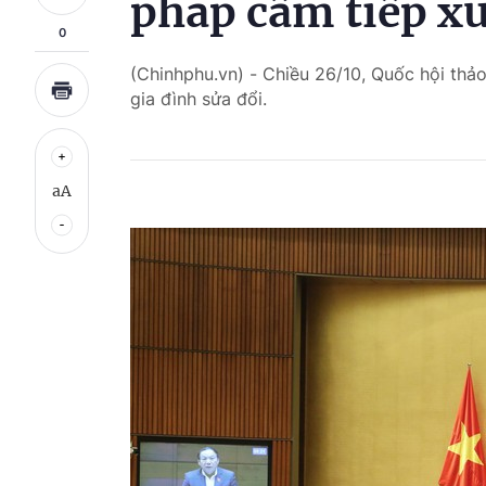
pháp cấm tiếp x
0
(Chinhphu.vn) - Chiều 26/10, Quốc hội thảo
gia đình sửa đổi.
aA