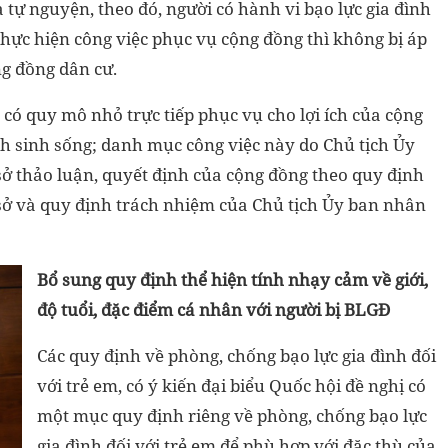
 tự nguyện, theo đó, người có hành vi bạo lực gia đình
thực hiện công việc phục vụ cộng đồng thì không bị áp
ng đồng dân cư.
 có quy mô nhỏ trực tiếp phục vụ cho lợi ích của cộng
nh sinh sống; danh mục công việc này do Chủ tịch Ủy
ở thảo luận, quyết định của cộng đồng theo quy định
 sở và quy định trách nhiệm của Chủ tịch Ủy ban nhân
Bổ sung quy định thể hiện tính nhạy cảm về giới,
độ tuổi, đặc điểm cá nhân với người bị BLGĐ
Các quy định về phòng, chống bạo lực gia đình đối
với trẻ em, có ý kiến đại biểu Quốc hội đề nghị có
một mục quy định riêng về phòng, chống bạo lực
gia đình đối với trẻ em để phù hợp với đặc thù của