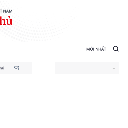
ỆT NAM
phủ
MỚI NHẤT
phủ
An Giang
Bắc Ninh
Cao Bằng