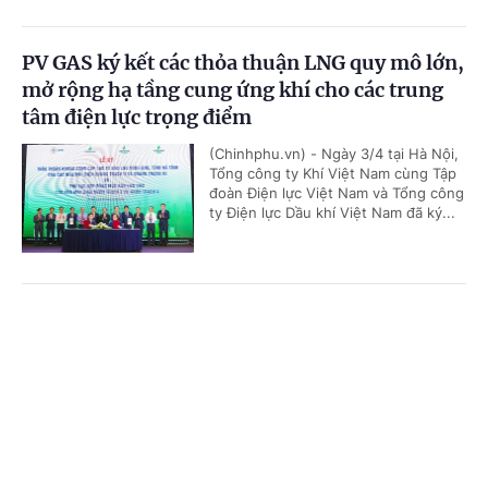
PV GAS ký kết các thỏa thuận LNG quy mô lớn,
mở rộng hạ tầng cung ứng khí cho các trung
tâm điện lực trọng điểm
(Chinhphu.vn) - Ngày 3/4 tại Hà Nội,
Tổng công ty Khí Việt Nam cùng Tập
đoàn Điện lực Việt Nam và Tổng công
ty Điện lực Dầu khí Việt Nam đã ký...
'Bón đúng, bón ít' – Triết lý làm nông nghiệp
Cổng TTĐT Chính phủ
English
中文
tử tế của một doanh nghiệp phân bón
Trang chủ
Media
Tin nóng
Thông tin
(Chinhphu.vn) - Gần 3 thập kỷ gắn
bó với ngành phân bón, ông Phạm
Quốc Trung, Tổng Giám đốc Công ty
Cổ phần Phân bón MTK đã chọn...
Chuyên mục