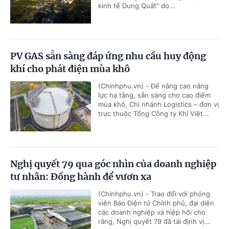
kinh tế Dung Quất" do...
PV GAS sẵn sàng đáp ứng nhu cầu huy động
khí cho phát điện mùa khô
(Chinhphu.vn) - Để nâng cao năng
lực hạ tầng, sẵn sàng cho cao điểm
mùa khô, Chi nhánh Logistics – đơn vị
trực thuộc Tổng Công ty Khí Việt...
Nghị quyết 79 qua góc nhìn của doanh nghiệp
tư nhân: Đồng hành để vươn xa
(Chinhphu.vn) - Trao đổi với phóng
viên Báo Điện tử Chính phủ, đại diện
các doanh nghiệp và hiệp hội cho
rằng, Nghị quyết 79 đã tái định vị...