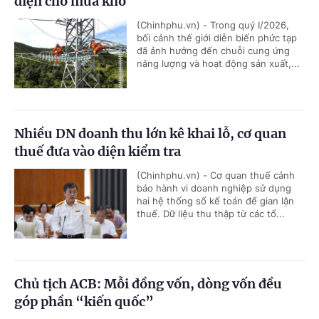
điện cho mùa khô
(Chinhphu.vn) - Trong quý I/2026,
bối cảnh thế giới diễn biến phức tạp
đã ảnh hưởng đến chuỗi cung ứng
năng lượng và hoạt động sản xuất,...
Nhiều DN doanh thu lớn kê khai lỗ, cơ quan
thuế đưa vào diện kiểm tra
(Chinhphu.vn) - Cơ quan thuế cảnh
báo hành vi doanh nghiệp sử dụng
hai hệ thống sổ kế toán để gian lận
thuế. Dữ liệu thu thập từ các tổ...
Chủ tịch ACB: Mỗi đồng vốn, dòng vốn đều
góp phần “kiến quốc”