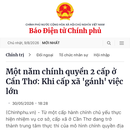
CHÍNH PHỦ NƯỚC CỘNG HÒA XÃ HỘI CHỦ NGHĨA VIỆT NAM
Báo Điện tử Chính phủ
Chủ nhật,
9/8/2026
MỚI NHẤT
Chính trị
Đối ngoại
Tổ chức nhân sự
Hội nhập
Một năm chính quyền 2 cấp ở
Cần Thơ: Khi cấp xã 'gánh' việc
lớn
30/05/2026
18:28
(Chinhphu.vn) - Từ một cấp hành chính chủ yếu thực
hiện nhiệm vụ cơ sở, cấp xã ở Cần Thơ đang trở
thành trung tâm thực thi của mô hình chính quyền địa