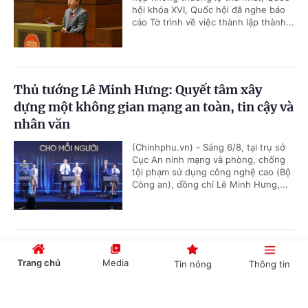
hội khóa XVI, Quốc hội đã nghe báo
cáo Tờ trình về việc thành lập thành...
Thủ tướng Lê Minh Hưng: Quyết tâm xây
dựng một không gian mạng an toàn, tin cậy và
nhân văn
(Chinhphu.vn) - Sáng 6/8, tại trụ sở
Cục An ninh mạng và phòng, chống
tội phạm sử dụng công nghệ cao (Bộ
Công an), đồng chí Lê Minh Hưng,...
Tạo cơ sở để Quốc hội đánh giá chính xác,
Trang chủ
Media
Tin nóng
Thông tin
khách quan kết quả công tác phòng, chống tội
phạm thi hành án
Cổng TTĐT Chính phủ
English
中文