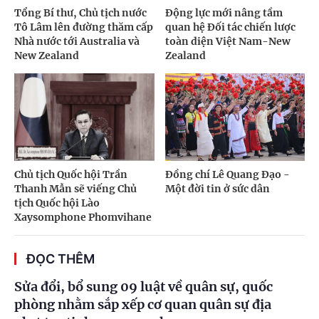
Tổng Bí thư, Chủ tịch nước
Động lực mới nâng tầm
Tô Lâm lên đường thăm cấp
quan hệ Đối tác chiến lược
Nhà nước tới Australia và
toàn diện Việt Nam-New
New Zealand
Zealand
Chủ tịch Quốc hội Trần
Đồng chí Lê Quang Đạo -
Thanh Mẫn sẽ viếng Chủ
Một đời tin ở sức dân
tịch Quốc hội Lào
Xaysomphone Phomvihane
ĐỌC THÊM
Sửa đổi, bổ sung 09 luật về quân sự, quốc
phòng nhằm sắp xếp cơ quan quân sự địa