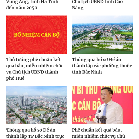
Vũng Áng, tỉnh Hà Tĩnh
Chủ tịch UBND tỉnh Cao
đến năm 2050
Bằng
Thủ tướng phê chuẩn kết
Thông qua hồ sơ Đề án
quả bầu, miễn nhiệm chức
thành lập các phường thuộc
vụ Chủ tịch UBND thành
tỉnh Bắc Ninh
phố Huế
Thông qua hồ sơ Đề án
Phê chuẩn kết quả bầu,
thành lập TP Bắc Ninh trực
miễn nhiệm chức vụ Chủ