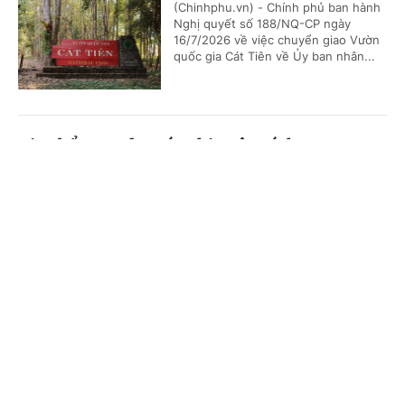
(Chinhphu.vn) - Chính phủ ban hành
Nghị quyết số 188/NQ-CP ngày
16/7/2026 về việc chuyển giao Vườn
quốc gia Cát Tiên về Ủy ban nhân...
Giao bổ sung dự toán chi ngân sách trung
ương, kế hoạch đầu tư công vốn ngân sách
Cổng TTĐT Chính phủ
English
中文
trung ương cho 27 địa phương
Trang chủ
Media
Tin nóng
Thông tin
(Chinhphu.vn) - Thủ tướng Chính phủ
giao bổ sung dự toán chi ngân sách
trung ương, kế hoạch đầu tư công
vốn ngân sách trung ương năm...
Chuyên mục
CHÍNH TRỊ
KINH TẾ
Thanh Hóa khơi thông nguồn lực, giữ vững
mục tiêu tăng trưởng 11%
VĂN HÓA
XÃ HỘI