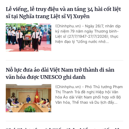
Lễ viếng, lễ truy điệu và an táng 34 hài cốt liệt
sĩ tại Nghĩa trang Liệt sĩ Vị Xuyên
(Chinhphu.vn) - Ngày 26/7, nhân dịp
kỷ niệm 79 năm ngày Thương binh-
Liệt sĩ (27/7/1947-27/7/2026); thực
hiện đạo lý "Uống nước nhớ...
Nỗ lực đưa áo dài Việt Nam trở thành di sản
văn hóa được UNESCO ghi danh
(Chinhphu.vn) - Phó Thủ tướng Phạm
Thị Thanh Trà đề nghị Hiệp hội Văn
hóa Áo dài Việt Nam phối hợp với Bộ
Văn hóa, Thể thao và Du lịch đẩy...