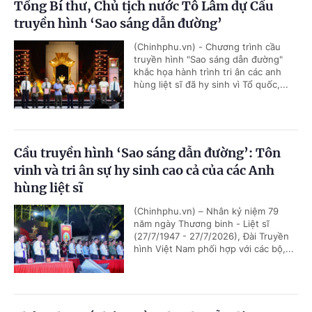
Tổng Bí thư, Chủ tịch nước Tô Lâm dự Cầu
truyền hình ‘Sao sáng dẫn đường’
(Chinhphu.vn) - Chương trình cầu
truyền hình "Sao sáng dẫn đường"
khắc họa hành trình tri ân các anh
hùng liệt sĩ đã hy sinh vì Tổ quốc,...
Cầu truyền hình ‘Sao sáng dẫn đường’: Tôn
vinh và tri ân sự hy sinh cao cả của các Anh
hùng liệt sĩ
(Chinhphu.vn) – Nhân kỷ niệm 79
năm ngày Thương binh - Liệt sĩ
(27/7/1947 - 27/7/2026), Đài Truyền
hình Việt Nam phối hợp với các bộ,...