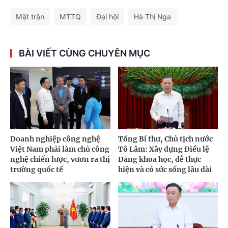
Mặt trận
MTTQ
Đại hội
Hà Thị Nga
BÀI VIẾT CÙNG CHUYÊN MỤC
Doanh nghiệp công nghệ
Tổng Bí thư, Chủ tịch nước
Việt Nam phải làm chủ công
Tô Lâm: Xây dựng Điều lệ
nghệ chiến lược, vươn ra thị
Đảng khoa học, dễ thực
trường quốc tế
hiện và có sức sống lâu dài