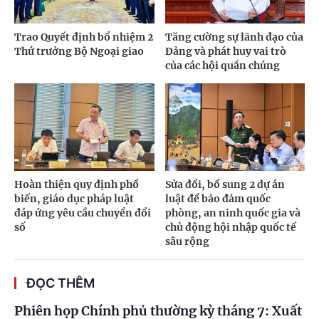
Trao Quyết định bổ nhiệm 2
Tăng cường sự lãnh đạo của
Thứ trưởng Bộ Ngoại giao
Đảng và phát huy vai trò
của các hội quần chúng
Hoàn thiện quy định phổ
Sửa đổi, bổ sung 2 dự án
biến, giáo dục pháp luật
luật để bảo đảm quốc
đáp ứng yêu cầu chuyển đổi
phòng, an ninh quốc gia và
số
chủ động hội nhập quốc tế
sâu rộng
ĐỌC THÊM
Phiên họp Chính phủ thường kỳ tháng 7: Xuất