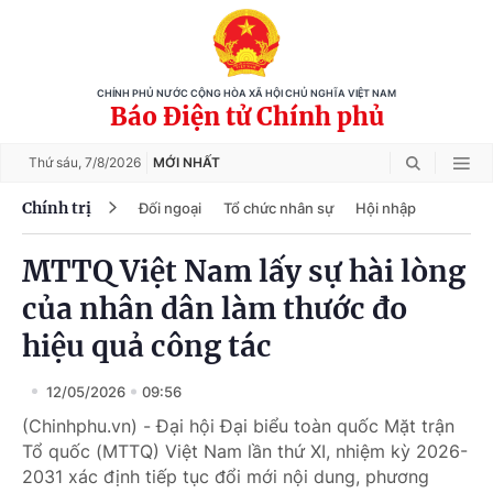
CHÍNH PHỦ NƯỚC CỘNG HÒA XÃ HỘI CHỦ NGHĨA VIỆT NAM
Báo Điện tử Chính phủ
Thứ sáu,
7/8/2026
MỚI NHẤT
Chính trị
Đối ngoại
Tổ chức nhân sự
Hội nhập
MTTQ Việt Nam lấy sự hài lòng
của nhân dân làm thước đo
hiệu quả công tác
12/05/2026
09:56
(Chinhphu.vn) - Đại hội Đại biểu toàn quốc Mặt trận
Tổ quốc (MTTQ) Việt Nam lần thứ XI, nhiệm kỳ 2026-
2031 xác định tiếp tục đổi mới nội dung, phương