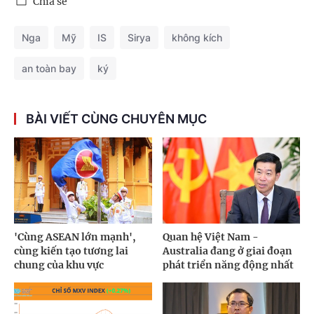
Chia sẻ
Nga
Mỹ
IS
Sirya
không kích
an toàn bay
ký
BÀI VIẾT CÙNG CHUYÊN MỤC
'Cùng ASEAN lớn mạnh',
Quan hệ Việt Nam -
cùng kiến tạo tương lai
Australia đang ở giai đoạn
chung của khu vực
phát triển năng động nhất