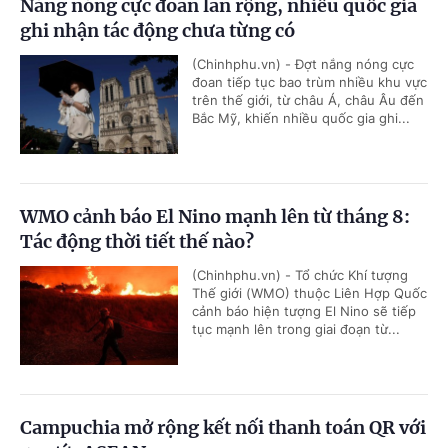
Nắng nóng cực đoan lan rộng, nhiều quốc gia
ghi nhận tác động chưa từng có
(Chinhphu.vn) - Đợt nắng nóng cực
đoan tiếp tục bao trùm nhiều khu vực
trên thế giới, từ châu Á, châu Âu đến
Bắc Mỹ, khiến nhiều quốc gia ghi...
WMO cảnh báo El Nino mạnh lên từ tháng 8:
Tác động thời tiết thế nào?
(Chinhphu.vn) - Tổ chức Khí tượng
Thế giới (WMO) thuộc Liên Hợp Quốc
cảnh báo hiện tượng El Nino sẽ tiếp
tục mạnh lên trong giai đoạn từ...
Campuchia mở rộng kết nối thanh toán QR với