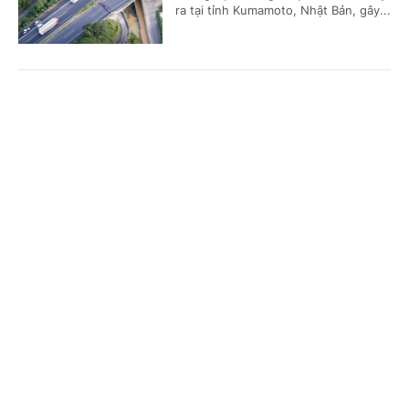
ra tại tỉnh Kumamoto, Nhật Bản, gây...
Tám khoảng trống và 4 giải pháp chính từ
Cổng TTĐT Chính phủ
English
中文
Chiến lược dữ liệu lớn quốc gia đầu tiên của
Thái Lan
Trang chủ
Media
Tin nóng
Thông tin
(Chinhphu.vn) - Ngày 27/7, Nội các
Thái Lan đã thông qua dự thảo Chiến
lược thúc đẩy sử dụng Dữ liệu lớn
Chuyên mục
(Big Data) giai đoạn 2025-2027 do...
CHÍNH TRỊ
KINH TẾ
Mỹ lạc quan về triển vọng đàm phán với Iran,
VĂN HÓA
XÃ HỘI
nhưng để ngỏ khả năng nối lại không kích
KHOA GIÁO
QUỐC TẾ
(Chinhphu.vn) - Tổng thống Mỹ
Donald Trump ngày 27/7 bày tỏ lạc
GÓP Ý HIẾN KẾ
quan về triển vọng đàm phán với Iran