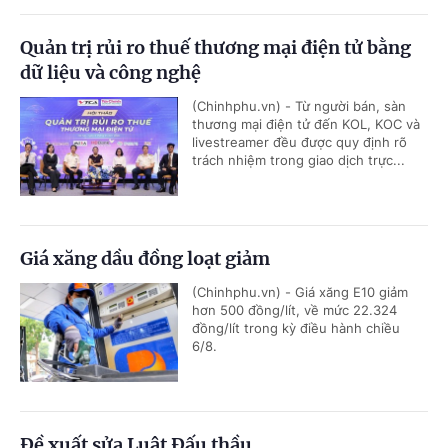
Quản trị rủi ro thuế thương mại điện tử bằng
dữ liệu và công nghệ
(Chinhphu.vn) - Từ người bán, sàn
thương mại điện tử đến KOL, KOC và
livestreamer đều được quy định rõ
trách nhiệm trong giao dịch trực...
Giá xăng dầu đồng loạt giảm
(Chinhphu.vn) - Giá xăng E10 giảm
hơn 500 đồng/lít, về mức 22.324
đồng/lít trong kỳ điều hành chiều
6/8.
Đề xuất sửa Luật Đấu thầu