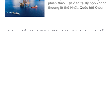
phiên thảo luận ở tổ tại Kỳ họp không
thường lệ thứ Nhất, Quốc hội Khóa...
Không để việc bãi bỏ điều kiện kinh doanh dẫn
đến khoảng trống quản lý
Cổng TTĐT Chính phủ
English
中文
(Chinhphu.vn) – Tiếp thu ý kiến đại
biểu, Bộ trưởng Bộ Tài chính Ngô Văn
Trang chủ
Media
Tin nóng
Thông tin
Tuấn cho biết, cơ quan soạn thảo sẽ
tiếp tục rà soát, sớm hoàn thiện...
Chuyên mục
Hệ thống thu phí cao tốc Bắc-Nam vẫn gặp
CHÍNH TRỊ
KINH TẾ
trục trặc sau nhiều lần khắc phục
VĂN HÓA
XÃ HỘI
(Chinhphu.vn) - Cục Kinh tế quản lý
đầu tư xây dựng (Bộ Xây dựng) vừa
KHOA GIÁO
QUỐC TẾ
có văn bản gửi Bộ Xây dựng báo cáo