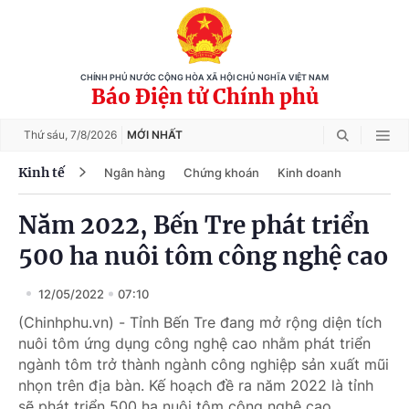
CHÍNH PHỦ NƯỚC CỘNG HÒA XÃ HỘI CHỦ NGHĨA VIỆT NAM
Báo Điện tử Chính phủ
Thứ sáu,
7/8/2026
MỚI NHẤT
Kinh tế
Ngân hàng
Chứng khoán
Kinh doanh
Năm 2022, Bến Tre phát triển
500 ha nuôi tôm công nghệ cao
12/05/2022
07:10
(Chinhphu.vn) - Tỉnh Bến Tre đang mở rộng diện tích
nuôi tôm ứng dụng công nghệ cao nhằm phát triển
ngành tôm trở thành ngành công nghiệp sản xuất mũi
nhọn trên địa bàn. Kế hoạch đề ra năm 2022 là tỉnh
sẽ phát triển 500 ha nuôi tôm công nghệ cao.