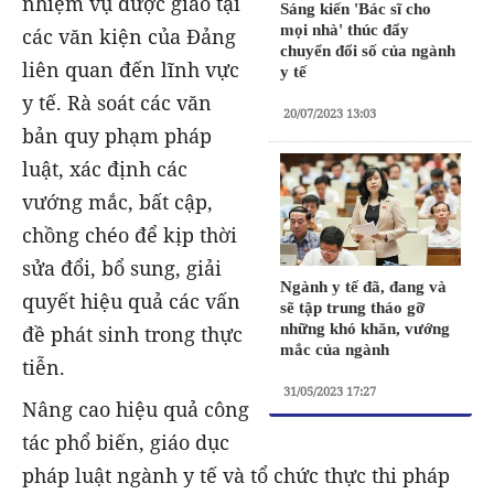
nhiệm vụ được giao tại
Sáng kiến 'Bác sĩ cho
mọi nhà' thúc đẩy
các văn kiện của Đảng
chuyển đổi số của ngành
liên quan đến lĩnh vực
y tế
y tế. Rà soát các văn
20/07/2023 13:03
bản quy phạm pháp
luật, xác định các
vướng mắc, bất cập,
chồng chéo để kịp thời
sửa đổi, bổ sung, giải
Ngành y tế đã, đang và
quyết hiệu quả các vấn
sẽ tập trung tháo gỡ
những khó khăn, vướng
đề phát sinh trong thực
mắc của ngành
tiễn.
31/05/2023 17:27
Nâng cao hiệu quả công
tác phổ biến, giáo dục
pháp luật ngành y tế và tổ chức thực thi pháp