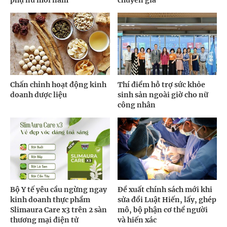
phụ nữ mỗi năm
chuyên gia
Chấn chỉnh hoạt động kinh
Thí điểm hỗ trợ sức khỏe
doanh dược liệu
sinh sản ngoài giờ cho nữ
công nhân
Bộ Y tế yêu cầu ngừng ngay
Đề xuất chính sách mới khi
kinh doanh thực phẩm
sửa đổi Luật Hiến, lấy, ghép
Slimaura Care x3 trên 2 sàn
mô, bộ phận cơ thể người
thương mại điện tử
và hiến xác