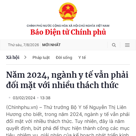
CHÍNH PHỦ NƯỚC CỘNG HÒA XÃ HỘI CHỦ NGHĨA VIỆT NAM
Báo Điện tử Chính phủ
Thứ sáu,
7/8/2026
MỚI NHẤT
Xã hội
Pháp luật
Đời sống
Y tế
Năm 2024, ngành y tế vẫn phải
đối mặt với nhiều thách thức
03/02/2024
13:38
(Chinhphu.vn) – Thứ trưởng Bộ Y tế Nguyễn Thị Liên
Hương cho biết, trong năm 2024, ngành y tế vẫn phải
đối mặt với nhiều thách thức. Tuy nhiên, đây là năm
quyết định, bứt phá để thực hiện thành công các mục
tiêu, nhiệm vụ, giải pháp của kế hoạch phát triển kinh