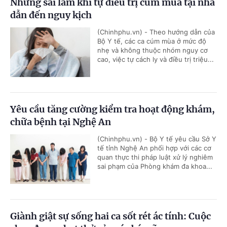
Những sai lầm khi tự điều trị cúm mùa tại nhà
dẫn đến nguy kịch
(Chinhphu.vn) - Theo hướng dẫn của
Bộ Y tế, các ca cúm mùa ở mức độ
nhẹ và không thuộc nhóm nguy cơ
cao, việc tự cách ly và điều trị triệu...
Yêu cầu tăng cường kiểm tra hoạt động khám,
chữa bệnh tại Nghệ An
(Chinhphu.vn) - Bộ Y tế yêu cầu Sở Y
tế tỉnh Nghệ An phối hợp với các cơ
quan thực thi pháp luật xử lý nghiêm
sai phạm của Phòng khám đa khoa...
Giành giật sự sống hai ca sốt rét ác tính: Cuộc