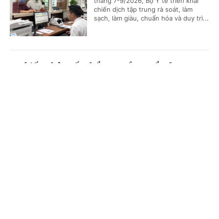
tháng 7-9/2026, Bộ Y tế triển khai
chiến dịch tập trung rà soát, làm
sạch, làm giàu, chuẩn hóa và duy trì...
Dự kiến phân cấp thẩm quyền tuyển dụng,
quản lý công chức, viên chức của Bộ Y tế
Cổng TTĐT Chính phủ
English
中文
(Chinhphu.vn) - Bộ Y tế đang lấy ý
kiến đối với dự thảo Thông tư quy
Trang chủ
Media
Tin nóng
Thông tin
định về phân cấp thẩm quyền tuyển
dụng, sử dụng và quản lý công...
Chuyên mục
Hướng dẫn khám sức khỏe định kỳ miễn phí
CHÍNH TRỊ
KINH TẾ
cho trẻ dưới 6 tuổi
VĂN HÓA
XÃ HỘI
(Chinhphu.vn) - Tất cả trẻ dưới 6 tuổi
trên toàn quốc sẽ được khám sức
KHOA GIÁO
QUỐC TẾ
khỏe định kỳ miễn phí ít nhất mỗi