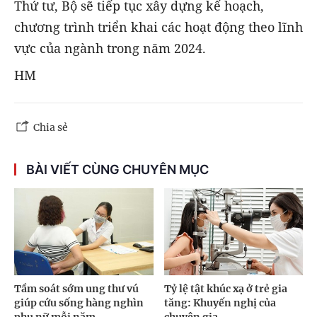
Thứ tư, Bộ sẽ tiếp tục xây dựng kế hoạch,
chương trình triển khai các hoạt động theo lĩnh
vực của ngành trong năm 2024.
HM
Chia sẻ
BÀI VIẾT CÙNG CHUYÊN MỤC
Tầm soát sớm ung thư vú
Tỷ lệ tật khúc xạ ở trẻ gia
giúp cứu sống hàng nghìn
tăng: Khuyến nghị của