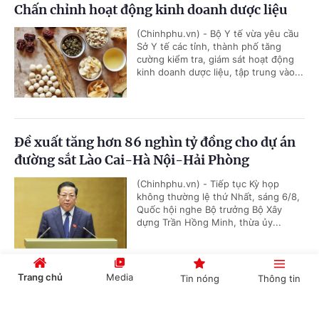
Chấn chỉnh hoạt động kinh doanh dược liệu
(Chinhphu.vn) - Bộ Y tế vừa yêu cầu
Sở Y tế các tỉnh, thành phố tăng
cường kiểm tra, giám sát hoạt động
kinh doanh dược liệu, tập trung vào...
Đề xuất tăng hơn 86 nghìn tỷ đồng cho dự án
đường sắt Lào Cai-Hà Nội-Hải Phòng
(Chinhphu.vn) - Tiếp tục Kỳ họp
không thường lệ thứ Nhất, sáng 6/8,
Quốc hội nghe Bộ trưởng Bộ Xây
dựng Trần Hồng Minh, thừa ủy...
Trang chủ
Media
Tin nóng
Thông tin
Đề xuất cơ chế đặc thù đầu tư dự án đường
Vành đai 5-Vùng Thủ đô Hà Nội
Cổng TTĐT Chính phủ
English
中文