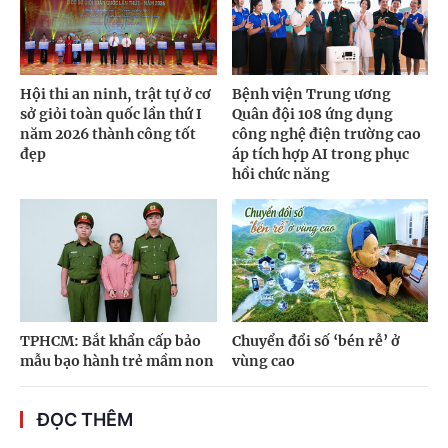
Hội thi an ninh, trật tự ở cơ
Bệnh viện Trung ương
sở giỏi toàn quốc lần thứ I
Quân đội 108 ứng dụng
năm 2026 thành công tốt
công nghệ điện trường cao
đẹp
áp tích hợp AI trong phục
hồi chức năng
TPHCM: Bắt khẩn cấp bảo
Chuyển đổi số ‘bén rễ’ ở
mẫu bạo hành trẻ mầm non
vùng cao
ĐỌC THÊM