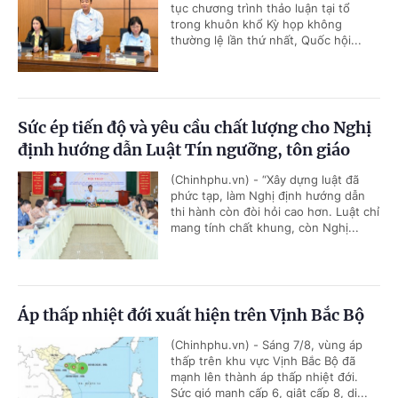
tục chương trình thảo luận tại tổ
trong khuôn khổ Kỳ họp không
thường lệ lần thứ nhất, Quốc hội...
Sức ép tiến độ và yêu cầu chất lượng cho Nghị
định hướng dẫn Luật Tín ngưỡng, tôn giáo
(Chinhphu.vn) - “Xây dựng luật đã
phức tạp, làm Nghị định hướng dẫn
thi hành còn đòi hỏi cao hơn. Luật chỉ
mang tính chất khung, còn Nghị...
Áp thấp nhiệt đới xuất hiện trên Vịnh Bắc Bộ
(Chinhphu.vn) - Sáng 7/8, vùng áp
thấp trên khu vực Vịnh Bắc Bộ đã
mạnh lên thành áp thấp nhiệt đới.
Sức gió mạnh cấp 6, giật cấp 8, di...