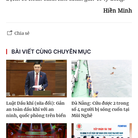
Hiền Minh
Chia sẻ
BÀI VIẾT CÙNG CHUYÊN MỤC
Luật Dầu khí (sửa đổi): Gắn
Đà Nẵng: Cứu được 2 trong
an toàn dầu khí với an
số 4 người bị sóng cuốn tại
ninh, quốc phòng trên biển
Mũi Nghê