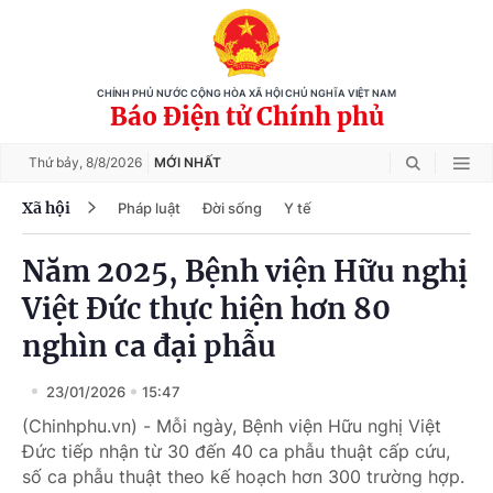
CHÍNH PHỦ NƯỚC CỘNG HÒA XÃ HỘI CHỦ NGHĨA VIỆT NAM
Báo Điện tử Chính phủ
Thứ bảy,
8/8/2026
MỚI NHẤT
Xã hội
Pháp luật
Đời sống
Y tế
Năm 2025, Bệnh viện Hữu nghị
Việt Đức thực hiện hơn 80
nghìn ca đại phẫu
23/01/2026
15:47
(Chinhphu.vn) - Mỗi ngày, Bệnh viện Hữu nghị Việt
Đức tiếp nhận từ 30 đến 40 ca phẫu thuật cấp cứu,
số ca phẫu thuật theo kế hoạch hơn 300 trường hợp.