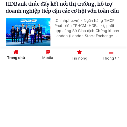
HDBank thúc đẩy kết nối thị trường, hỗ trợ
doanh nghiệp tiếp cận các cơ hội vốn toàn cầu
(Chinhphu.vn) - Ngân hàng TMCP
Phát triển TPHCM (HDBank), phối
hợp cùng Sở Giao dịch Chứng khoán
London (London Stock Exchange –...
Trang chủ
Media
Tin nóng
Thông tin
CAEX bắt tay đối tác quốc tế, hoàn tất vốn
10.000 tỷ đồng tham gia thí điểm thị trường
Cổng TTĐT Chính phủ
English
中文
tài sản mã hóa
(Chinhphu.vn) - CAEX công bố nhận
đầu tư từ OKX Ventures và HashKey
Capital, cùng các cổ đông sáng lập
VPBankS và LynkiD tham gia phát...
Chuyên mục
CHÍNH TRỊ
KINH TẾ