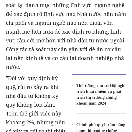
soát lại danh mục những lĩnh vực, ngành nghề
để xác định rõ lĩnh vực nào Nhà nước nên nắm
chi phối và ngành nghề nào nên thoái vốn
mạnh mẽ hơn nữa để xác định rõ những lĩnh
vực cần cởi mở hơn với nhà đầu tư nước ngoài.
Công tác rà soát này cần gắn với đề án cơ cấu
lại nền kinh tế và cơ cấu lại doanh nghiệp nhà
nước.
"Đối với quy định ký
Thủ tướng chủ trì Hội nghị
quỹ, rủi ro xảy ra khi
triển khai nhiệm vụ phát
nhà đầu tư không ký
triển thị trường chứng
khoán năm 2024
quỹ không lớn lắm.
Trên thế giới việc này
khoảng 2%, nhưng nếu
Chính phủ quyết tâm nâng
có xảy ra rủi ro thì thiệt
hạng thị trường chứng