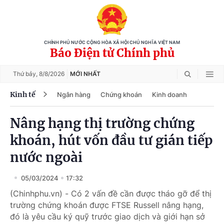
CHÍNH PHỦ NƯỚC CỘNG HÒA XÃ HỘI CHỦ NGHĨA VIỆT NAM
Báo Điện tử Chính phủ
Thứ bảy,
8/8/2026
MỚI NHẤT
Kinh tế
Ngân hàng
Chứng khoán
Kinh doanh
Nâng hạng thị trường chứng
khoán, hút vốn đầu tư gián tiếp
nước ngoài
05/03/2024
17:32
(Chinhphu.vn) - Có 2 vấn đề cần được tháo gỡ để thị
trường chứng khoán được FTSE Russell nâng hạng,
đó là yêu cầu ký quỹ trước giao dịch và giới hạn sở