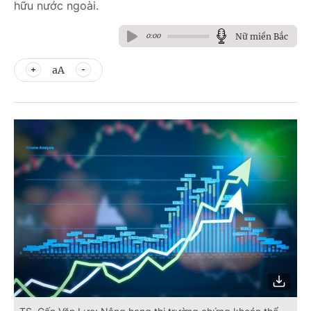
hữu nước ngoài.
Nữ miền Bắc
0:00
aA