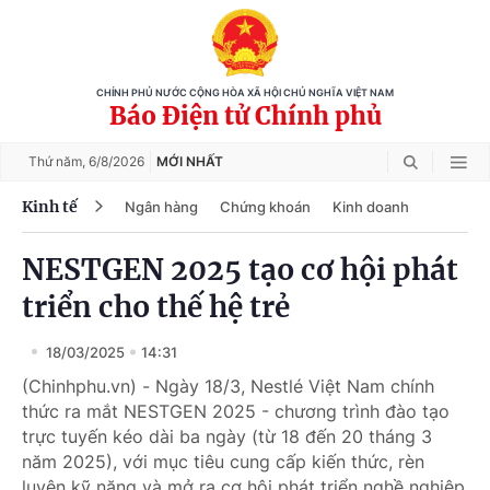
CHÍNH PHỦ NƯỚC CỘNG HÒA XÃ HỘI CHỦ NGHĨA VIỆT NAM
Báo Điện tử Chính phủ
Thứ năm,
6/8/2026
MỚI NHẤT
Kinh tế
Ngân hàng
Chứng khoán
Kinh doanh
NESTGEN 2025 tạo cơ hội phát
triển cho thế hệ trẻ
18/03/2025
14:31
(Chinhphu.vn) - Ngày 18/3, Nestlé Việt Nam chính
thức ra mắt NESTGEN 2025 - chương trình đào tạo
trực tuyến kéo dài ba ngày (từ 18 đến 20 tháng 3
năm 2025), với mục tiêu cung cấp kiến thức, rèn
luyện kỹ năng và mở ra cơ hội phát triển nghề nghiệp