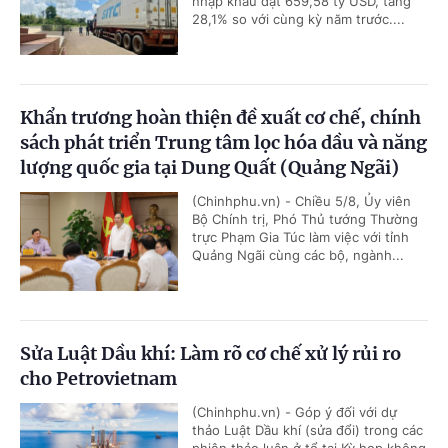
nhập khẩu đạt 659,58 tỷ USD, tăng
28,1% so với cùng kỳ năm trước....
Khẩn trương hoàn thiện đề xuất cơ chế, chính
sách phát triển Trung tâm lọc hóa dầu và năng
lượng quốc gia tại Dung Quất (Quảng Ngãi)
(Chinhphu.vn) - Chiều 5/8, Ủy viên
Bộ Chính trị, Phó Thủ tướng Thường
trực Phạm Gia Túc làm việc với tỉnh
Quảng Ngãi cùng các bộ, ngành...
Sửa Luật Dầu khí: Làm rõ cơ chế xử lý rủi ro
cho Petrovietnam
(Chinhphu.vn) - Góp ý đối với dự
thảo Luật Dầu khí (sửa đổi) trong các
phiên thảo luận ở tổ tại Kỳ họp không